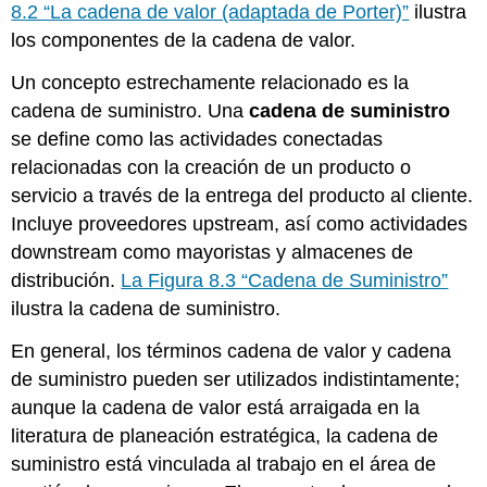
de
8.2 “La cadena de valor (adaptada de Porter)”
ilustra
computadoras
los componentes de la cadena de valor.
Análisis
FODA
Un concepto estrechamente relacionado es la
Integrado
cadena de suministro. Una
cadena de suministro
El
se define como las actividades conectadas
FODA
relacionadas con la creación de un producto o
Rápido
Apoyado
servicio a través de la entrega del producto al cliente.
Con
Incluye proveedores upstream, así como actividades
Strategy
downstream como mayoristas y almacenes de
Canvas
distribución.
La Figura 8.3 “Cadena de Suministro”
Competencia
Monopólica
ilustra la cadena de suministro.
y
DAFO
En general, los términos cadena de valor y cadena
de suministro pueden ser utilizados indistintamente;
aunque la cadena de valor está arraigada en la
literatura de planeación estratégica, la cadena de
suministro está vinculada al trabajo en el área de