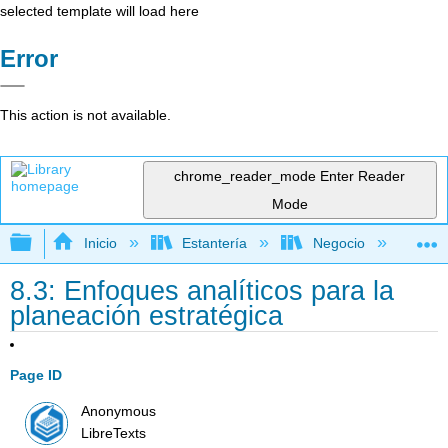
selected template will load here
Error
This action is not available.
chrome_reader_mode
Enter Reader
Mode
Expandir/contraer jerarquía global
Inicio
Estantería
Negocio
Ne
8.3: Enfoques analíticos para la
planeación estratégica
Page ID
Anonymous
LibreTexts