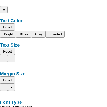
x
Text Color
Reset
Bright
Blues
Gray
Inverted
Text Size
Reset
+
-
Margin Size
Reset
+
-
Font Type
Enable Dyslexic Font