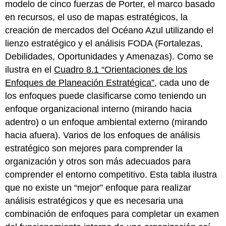
modelo de cinco fuerzas de Porter, el marco basado
Porter
en recursos, el uso de mapas estratégicos, la
El
creación de mercados del Océano Azul utilizando el
modelo
de
lienzo estratégico y el análisis FODA (Fortalezas,
cinco
Debilidades, Oportunidades y Amenazas). Como se
fuerzas
ilustra en el
Cuadro 8.1 “Orientaciones de los
en
Enfoques de Planeación Estratégica”
, cada uno de
la
práctica
los enfoques puede clasificarse como teniendo un
Marco
enfoque organizacional interno (mirando hacia
basado
adentro) o un enfoque ambiental externo (mirando
en
hacia afuera). Varios de los enfoques de análisis
recursos
Mapas
estratégico son mejores para comprender la
de
organización y otros son más adecuados para
estrategia
comprender el entorno competitivo. Esta tabla ilustra
Creación
que no existe un “mejor” enfoque para realizar
de
mercados
análisis estratégicos y que es necesaria una
del
combinación de enfoques para completar un examen
océano