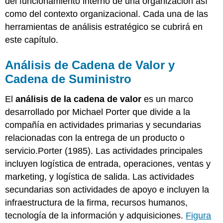
del funcionamiento interno de una organización así
azul
usando
como del contexto organizacional. Cada una de las
el
herramientas de análisis estratégico se cubrirá en
lienzo
este capítulo.
de
estrategia
Análisis de Cadena de Valor y
Análisis
FODA
Cadena de Suministro
Ejemplo
1:
El
análisis de la cadena de valor
es un marco
iPhone
desarrollado por Michael Porter que divide a la
4
compañía en actividades primarias y secundarias
Ejemplo
relacionadas con la entrega de un producto o
2:
La
servicio.Porter (1985). Las actividades principales
entrada
incluyen logística de entrada, operaciones, ventas y
de
marketing, y logística de salida. Las actividades
Dell
en
secundarias son actividades de apoyo e incluyen la
el
infraestructura de la firma, recursos humanos,
mercado
tecnología de la información y adquisiciones.
Figura
chino