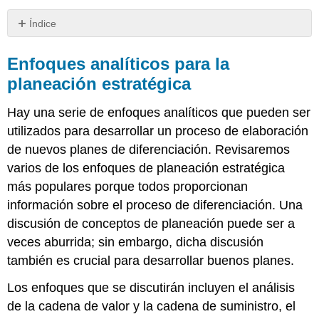
Índice
Enfoques
analíticos
Enfoques analíticos para la
para
planeación estratégica
la
planeación
Hay una serie de enfoques analíticos que pueden ser
estratégica
utilizados para desarrollar un proceso de elaboración
Análisis
de
de nuevos planes de diferenciación. Revisaremos
Cadena
varios de los enfoques de planeación estratégica
de
más populares porque todos proporcionan
Valor
y
información sobre el proceso de diferenciación. Una
Cadena
discusión de conceptos de planeación puede ser a
de
veces aburrida; sin embargo, dicha discusión
Suministro
también es crucial para desarrollar buenos planes.
Modelo
de
Los enfoques que se discutirán incluyen el análisis
cinco
fuerzas
de la cadena de valor y la cadena de suministro, el
de