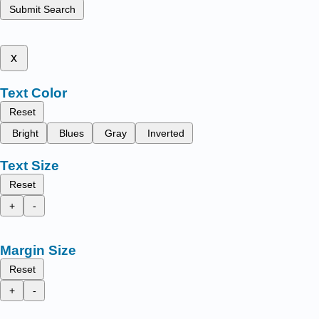
Submit Search
x
Text Color
Reset
Bright
Blues
Gray
Inverted
Text Size
Reset
+
-
Margin Size
Reset
+
-