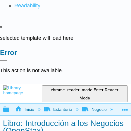
Readability
x
selected template will load here
Error
This action is not available.
chrome_reader_mode
Enter Reader
Mode
Expandir/contraer jerarquía global
Inicio
Estantería
Negocio
Ne
Libro: Introducción a los Negocios
(OpenStax)