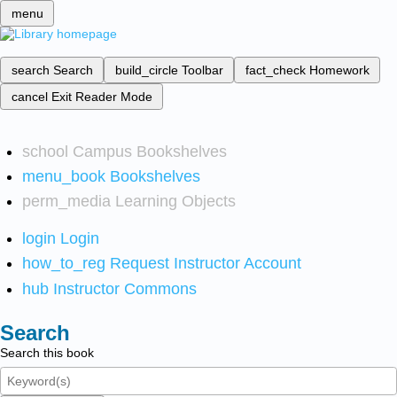
menu
search
Search
build_circle
Toolbar
fact_check
Homework
cancel
Exit Reader Mode
school
Campus Bookshelves
menu_book
Bookshelves
perm_media
Learning Objects
login
Login
how_to_reg
Request Instructor Account
hub
Instructor Commons
Search
Search this book