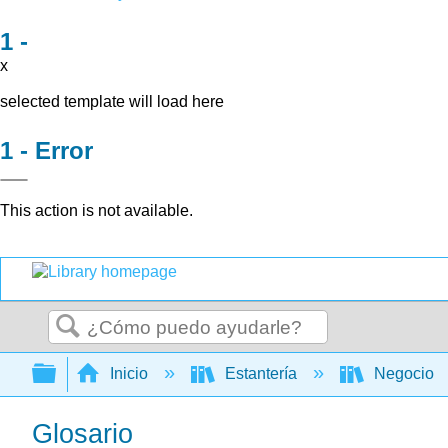
x
selected template will load here
Error
This action is not available.
Buscar
Expandir/contraer jerarquía global
Inicio
Estantería
Negocio
Glosario