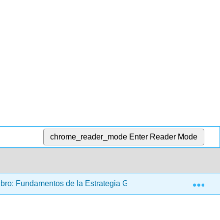
chrome_reader_mode
Enter Reader Mode
Exp
bro: Fundamentos de la Estrategia Global (de Kluyver)