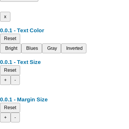
x
Text Color
Reset
Bright
Blues
Gray
Inverted
Text Size
Reset
+
-
Margin Size
Reset
+
-