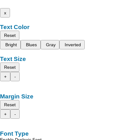
x
Text Color
Reset
Bright
Blues
Gray
Inverted
Text Size
Reset
+
-
Margin Size
Reset
+
-
Font Type
Enable Dyslexic Font