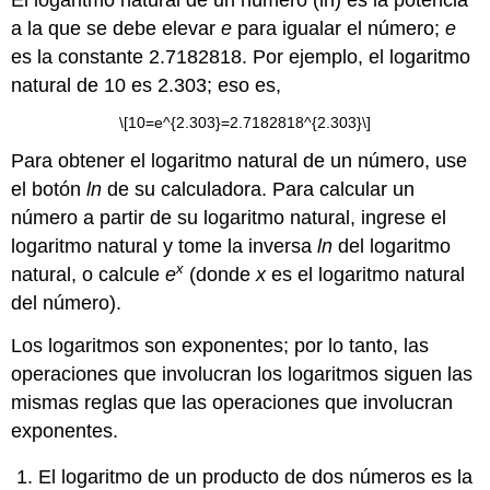
El logaritmo natural de un número (ln) es la potencia
a la que se debe elevar
e
para igualar el número;
e
es la constante 2.7182818. Por ejemplo, el logaritmo
natural de 10 es 2.303; eso es,
\[10=e^{2.303}=2.7182818^{2.303}\]
Para obtener el logaritmo natural de un número, use
el botón
ln
de su calculadora. Para calcular un
número a partir de su logaritmo natural, ingrese el
logaritmo natural y tome la inversa
ln
del logaritmo
x
natural, o calcule
e
(donde
x
es el logaritmo natural
del número).
Los logaritmos son exponentes; por lo tanto, las
operaciones que involucran los logaritmos siguen las
mismas reglas que las operaciones que involucran
exponentes.
El logaritmo de un producto de dos números es la