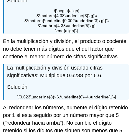
Solución
\[\begin{align}
&\mathrm{4.38\underline{3}\:g}\\
&\mathrm{\underline{0.002\underline{3}\:g}}\\
&\mathrm{4.38\underline{5}\:g}
\end{align}\]
En la multiplicación y división, el producto o cociente
no debe tener más dígitos que el del factor que
contiene el menor número de cifras significativas.
La multiplicación y división usando cifras
significativas: Multiplique 0.6238 por 6.6.
Solución
\[0.623\underline{8}×6.\underline{6}=4.\underline{1}\]
Al redondear los números, aumente el dígito retenido
por 1 si esta seguido por un número mayor que 5
("redondear hacia arriba"). No cambie el dígito
retenido si los dígitos que siguen son menos que 5