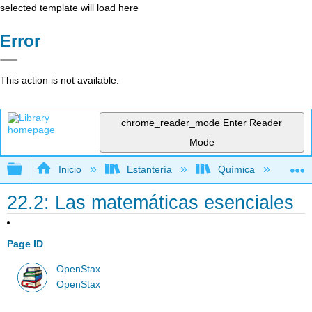
selected template will load here
Error
This action is not available.
chrome_reader_mode
Enter Reader
Mode
Expandir/contraer jerarquía global
Inicio
Estantería
Química
Li
22.2: Las matemáticas esenciales
Page ID
OpenStax
OpenStax