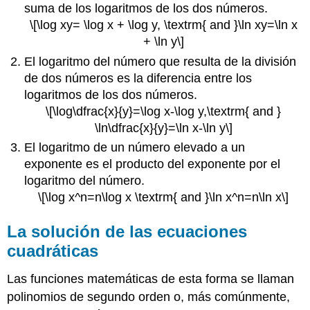
suma de los logaritmos de los dos números.
\[\log xy= \log x + \log y, \textrm{ and }\ln xy=\ln x
+ \ln y\]
El logaritmo del número que resulta de la división
de dos números es la diferencia entre los
logaritmos de los dos números.
\[\log\dfrac{x}{y}=\log x-\log y,\textrm{ and }
\ln\dfrac{x}{y}=\ln x-\ln y\]
El logaritmo de un número elevado a un
exponente es el producto del exponente por el
logaritmo del número.
\[\log x^n=n\log x \textrm{ and }\ln x^n=n\ln x\]
La solución de las ecuaciones
cuadráticas
Las funciones matemáticas de esta forma se llaman
polinomios de segundo orden o, más comúnmente,