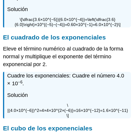
Solución
\[\dfrac{3.6×10^{−5}}{6.0×10^{−4}}=\left(\dfrac{3.6}
{6.0}\right)×10^{(−5)−(−4)}=0.60×10^{−1}=6.0×10^{−2}\]
El cuadrado de los exponenciales
Eleve el término numérico al cuadrado de la forma
normal y multiplique el exponente del término
exponencial por 2.
Cuadre los exponenciales: Cuadre el número 4.0
−6
× 10
.
Solución
\
[(4.0×10^{−6})^2=4×4×10^{2×(−6)}=16×10^{−12}=1.6×10^{−11}
\]
El cubo de los exponenciales