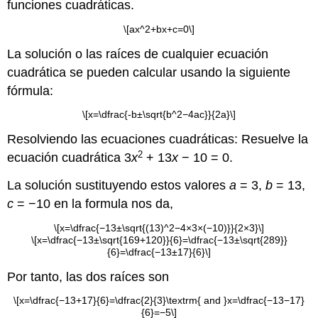
funciones cuadráticas.
\[ax^2+bx+c=0\]
La solución o las raíces de cualquier ecuación
cuadrática se pueden calcular usando la siguiente
fórmula:
\[x=\dfrac{-b±\sqrt{b^2−4ac}}{2a}\]
Resolviendo las ecuaciones cuadráticas: Resuelve la
2
ecuación cuadrática 3
x
+ 13
x
− 10 = 0.
La solución sustituyendo estos valores
a
= 3,
b
= 13,
c
= −10 en la formula nos da,
\[x=\dfrac{−13±\sqrt{(13)^2−4×3×(−10)}}{2×3}\]
\[x=\dfrac{−13±\sqrt{169+120}}{6}=\dfrac{−13±\sqrt{289}}
{6}=\dfrac{−13±17}{6}\]
Por tanto, las dos raíces son
\[x=\dfrac{−13+17}{6}=\dfrac{2}{3}\textrm{ and }x=\dfrac{−13−17}
{6}=−5\]