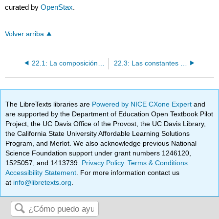
curated by
OpenStax
.
Volver arriba
22.1: La composición de los ácidos y las bases comerciales
22.3: Las constantes de formación para los iones complejos
The LibreTexts libraries are
Powered by NICE CXone Expert
and
are supported by the Department of Education Open Textbook Pilot
Project, the UC Davis Office of the Provost, the UC Davis Library,
the California State University Affordable Learning Solutions
Program, and Merlot. We also acknowledge previous National
Science Foundation support under grant numbers 1246120,
1525057, and 1413739.
Privacy Policy
.
Terms & Conditions
.
Accessibility Statement
. For more information contact us
at
info@libretexts.org
.