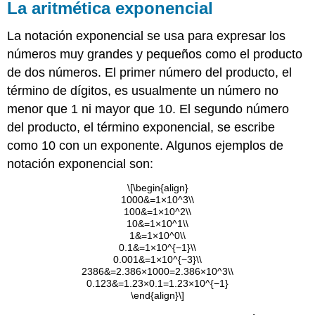
La aritmética exponencial
La notación exponencial se usa para expresar los
números muy grandes y pequeños como el producto
de dos números. El primer número del producto, el
término de dígitos, es usualmente un número no
menor que 1 ni mayor que 10. El segundo número
del producto, el término exponencial, se escribe
como 10 con un exponente. Algunos ejemplos de
notación exponencial son:
\[\begin{align}
1000&=1×10^3\\
100&=1×10^2\\
10&=1×10^1\\
1&=1×10^0\\
0.1&=1×10^{−1}\\
0.001&=1×10^{−3}\\
2386&=2.386×1000=2.386×10^3\\
0.123&=1.23×0.1=1.23×10^{−1}
\end{align}\]