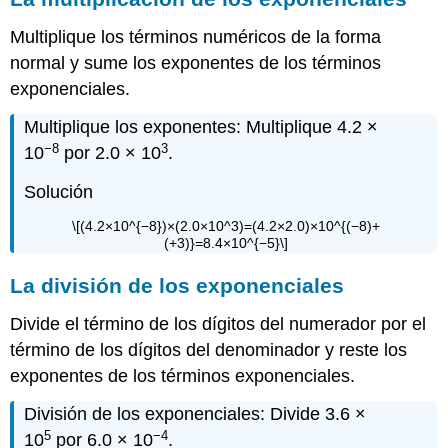
Multiplique los términos numéricos de la forma
normal y sume los exponentes de los términos
exponenciales.
Multiplique los exponentes: Multiplique 4.2 ×
−8
3
10
por 2.0 × 10
.
Solución
\[(4.2×10^{−8})×(2.0×10^3)=(4.2×2.0)×10^{(−8)+
(+3)}=8.4×10^{−5}\]
La división de los exponenciales
Divide el término de los dígitos del numerador por el
término de los dígitos del denominador y reste los
exponentes de los términos exponenciales.
División de los exponenciales: Divide 3.6 ×
5
−4
10
por 6.0 × 10
.