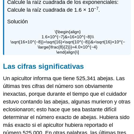
Calcule la raíz cuadrada de los exponenciales:
−7
Calcule la raíz cuadrada de 1.6 × 10
.
Solución
\[\begin{align}
1.6×10^{−7}&=16×10^{−8}\\
\sqrt{16×10^{−8}}=\sqrt{16}×\sqrt{10^{−8}}&=\sqrt{16}×10^{−
\large{\frac{8}{2}}}=4.0×10^{−4}
\end{align}\]
Las cifras significativas
Un apicultor informa que tiene 525,341 abejas. Las
últimas tres cifras del número son obviamente
inexactas, porque durante el tiempo que el cuidador
estuvo contando las abejas, algunas murieron y otras
eclosionaron; esto hace que sea bastante difícil
determinar el número exacto de abejas. Hubiera sido
más exacto si el apicultor hubiera reportado el
número 525,000. En otras palabras, las últimas tres