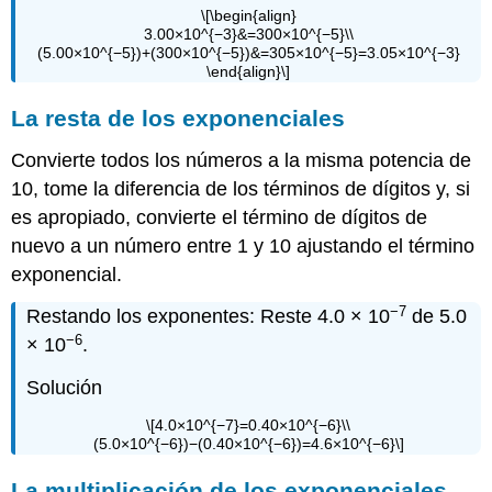
\[\begin{align}
3.00×10^{−3}&=300×10^{−5}\\
(5.00×10^{−5})+(300×10^{−5})&=305×10^{−5}=3.05×10^{−3}
\end{align}\]
La resta de los exponenciales
Convierte todos los números a la misma potencia de
10, tome la diferencia de los términos de dígitos y, si
es apropiado, convierte el término de dígitos de
nuevo a un número entre 1 y 10 ajustando el término
exponencial.
−7
Restando los exponentes: Reste 4.0 × 10
de 5.0
−6
× 10
.
Solución
\[4.0×10^{−7}=0.40×10^{−6}\\
(5.0×10^{−6})−(0.40×10^{−6})=4.6×10^{−6}\]
La multiplicación de los exponenciales