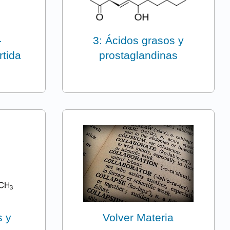
-
3: Ácidos grasos y
rtida
prostaglandinas
s
s y
Volver Materia