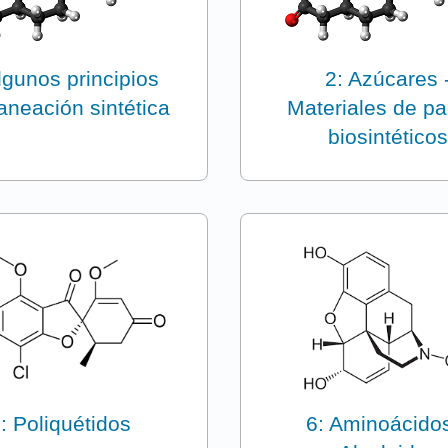
lgunos principios
2: Azúcares 
aneación sintética
Materiales de pa
biosintético
: Poliquétidos
6: Aminoácido