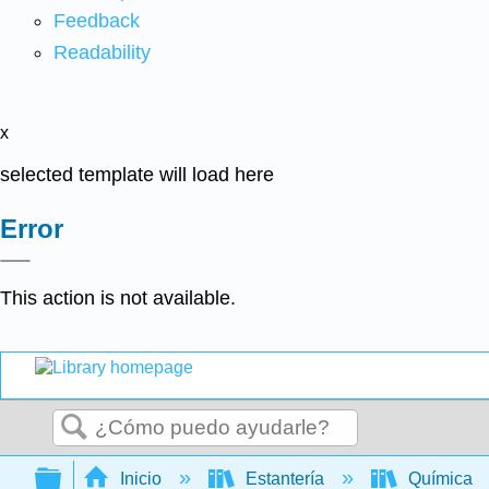
Feedback
Readability
x
selected template will load here
Error
This action is not available.
Buscar
Expandir/contraer jerarquía global
Inicio
Estantería
Química