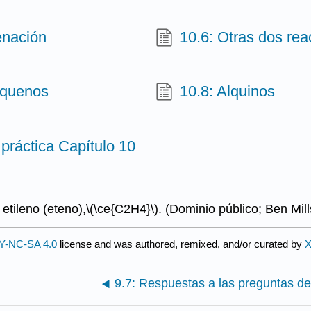
enación
10.6: Otras dos rea
lquenos
10.8: Alquinos
práctica Capítulo 10
etileno (eteno),
\(\ce{C2H4}\)
. (Dominio público; Ben Mil
Y-NC-SA 4.0
license and was authored, remixed, and/or curated by
X
9.7: Respuestas a las preguntas de