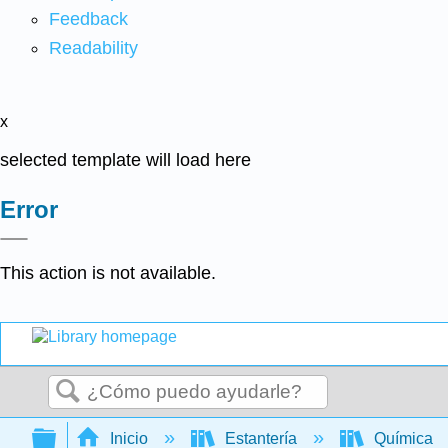
Feedback
Readability
x
selected template will load here
Error
This action is not available.
Buscar
Expandir/contraer jerarquía global
Inicio
Estantería
Química