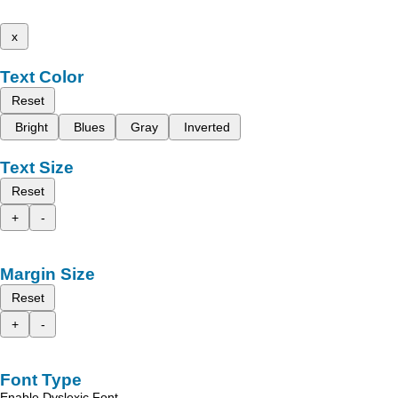
x
Text Color
Reset
Bright
Blues
Gray
Inverted
Text Size
Reset
+
-
Margin Size
Reset
+
-
Font Type
Enable Dyslexic Font