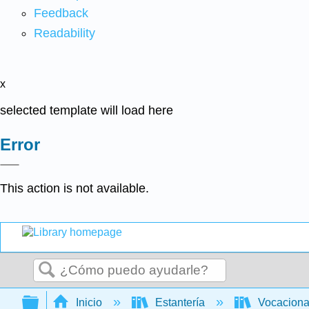
Feedback
Readability
x
selected template will load here
Error
This action is not available.
Buscar
Expandir/contraer jerarquía global
Inicio
Estantería
Vocacion