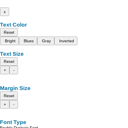
x
Text Color
Reset
Bright
Blues
Gray
Inverted
Text Size
Reset
+
-
Margin Size
Reset
+
-
Font Type
Enable Dyslexic Font