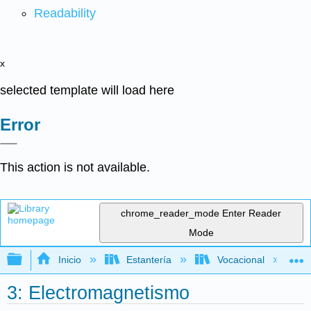
Readability
x
selected template will load here
Error
This action is not available.
chrome_reader_mode
Enter Reader
Mode
Expandir/contraer jerarquía global
Inicio
Estantería
Vocacional
3: Electromagnetismo