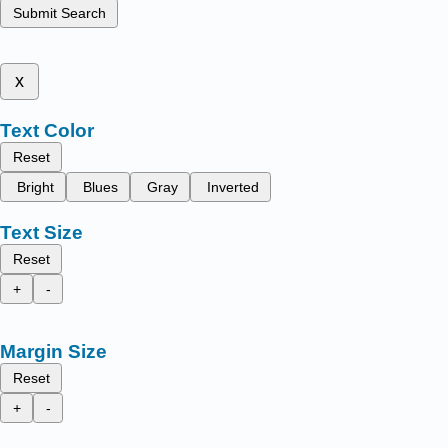
Submit Search
x
Text Color
Reset
Bright
Blues
Gray
Inverted
Text Size
Reset
+
-
Margin Size
Reset
+
-