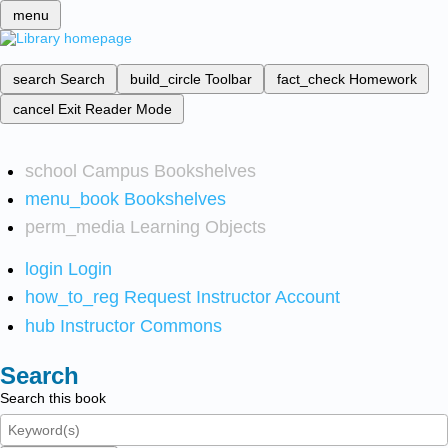
menu
search
Search
build_circle
Toolbar
fact_check
Homework
cancel
Exit Reader Mode
school
Campus Bookshelves
menu_book
Bookshelves
perm_media
Learning Objects
login
Login
how_to_reg
Request Instructor Account
hub
Instructor Commons
Search
Search this book