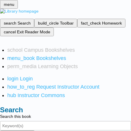
menu
search
Search
build_circle
Toolbar
fact_check
Homework
cancel
Exit Reader Mode
school
Campus Bookshelves
menu_book
Bookshelves
perm_media
Learning Objects
login
Login
how_to_reg
Request Instructor Account
hub
Instructor Commons
Search
Search this book