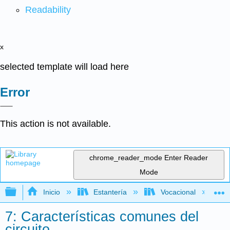
Readability
x
selected template will load here
Error
This action is not available.
chrome_reader_mode
Enter Reader
Mode
Expandir/contraer jerarquía global
Inicio
Estantería
Vocacional
7: Características comunes del
circuito