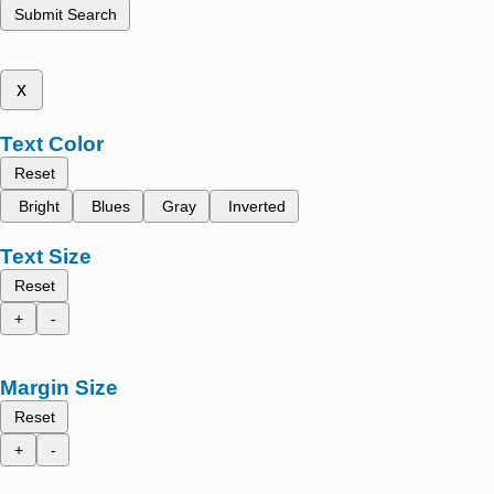
Submit Search
x
Text Color
Reset
Bright
Blues
Gray
Inverted
Text Size
Reset
+
-
Margin Size
Reset
+
-