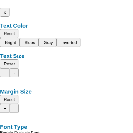
x
Text Color
Reset
Bright
Blues
Gray
Inverted
Text Size
Reset
+
-
Margin Size
Reset
+
-
Font Type
Enable Dyslexic Font