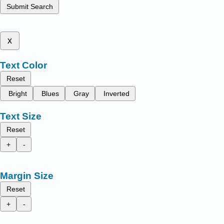
Submit Search
x
Text Color
Reset
Bright
Blues
Gray
Inverted
Text Size
Reset
+
-
Margin Size
Reset
+
-