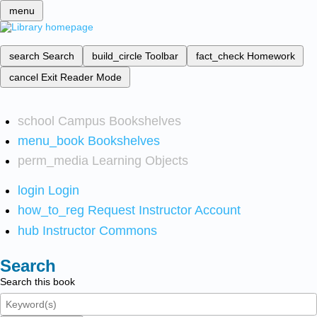
menu
search
Search
build_circle
Toolbar
fact_check
Homework
cancel
Exit Reader Mode
school
Campus Bookshelves
menu_book
Bookshelves
perm_media
Learning Objects
login
Login
how_to_reg
Request Instructor Account
hub
Instructor Commons
Search
Search this book