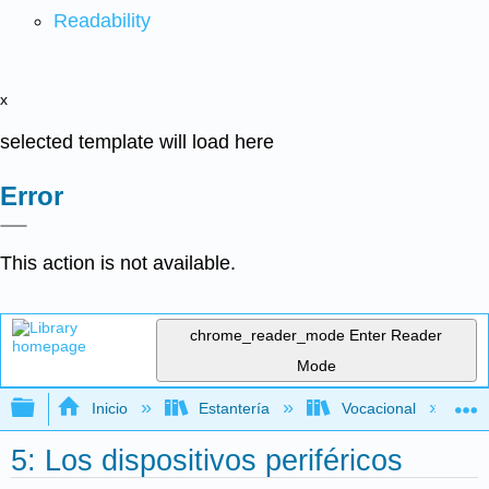
Readability
x
selected template will load here
Error
This action is not available.
chrome_reader_mode
Enter Reader
Mode
Expandir/contraer jerarquía global
Inicio
Estantería
Vocacional
5: Los dispositivos periféricos