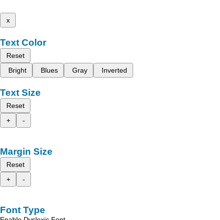
x
Text Color
Reset
Bright
Blues
Gray
Inverted
Text Size
Reset
+
-
Margin Size
Reset
+
-
Font Type
Enable Dyslexic Font