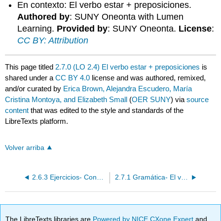
En contexto: El verbo estar + preposiciones.
Authored by
: SUNY Oneonta with Lumen
Learning.
Provided by
: SUNY Oneonta.
License
:
CC BY: Attribution
This page titled
2.7.0 (LO 2.4) El verbo estar + preposiciones
is
shared under a
CC BY 4.0
license and was authored, remixed,
and/or curated by
Erica Brown, Alejandra Escudero, María
Cristina Montoya, and Elizabeth Small
(
OER SUNY
) via
source
content
that was edited to the style and standards of the
LibreTexts platform.
Volver arriba
2.6.3 Ejercicios- Concordancia de adjetivos
2.7.1 Gramática- El verbo estar + preposiciones / ¿Dónde?
The LibreTexts libraries are
Powered by NICE CXone Expert
and