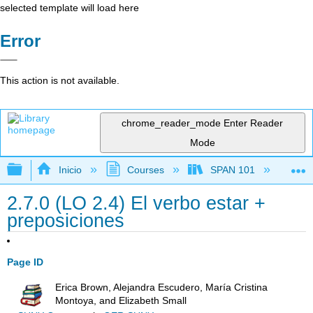
selected template will load here
Error
This action is not available.
chrome_reader_mode
Enter Reader
Mode
Expandir/contraer jerarquía global
Inicio
Courses
SPAN 101
Ch
2.7.0 (LO 2.4) El verbo estar +
preposiciones
Page ID
Erica Brown, Alejandra Escudero, María Cristina
Montoya, and Elizabeth Small