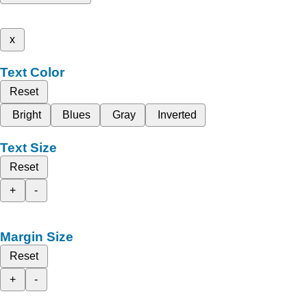
x
Text Color
Reset
Bright
Blues
Gray
Inverted
Text Size
Reset
+
-
Margin Size
Reset
+
-