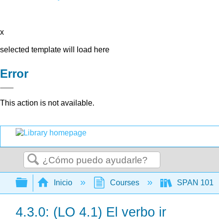
x
selected template will load here
Error
This action is not available.
Buscar
Expandir/contraer jerarquía global
Inicio
Courses
SPAN 101
4.3.0: (LO 4.1) El verbo ir