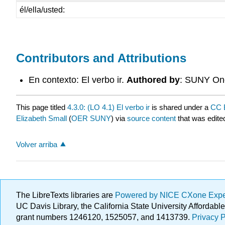
él/ella/usted:
Contributors and Attributions
En contexto: El verbo ir.
Authored by
: SUNY One
This page titled
4.3.0: (LO 4.1) El verbo ir
is shared under a
CC 
Elizabeth Small
(
OER SUNY
) via
source content
that was edited
Volver arriba
The LibreTexts libraries are
Powered by NICE CXone Exp
UC Davis Library, the California State University Afforda
grant numbers 1246120, 1525057, and 1413739.
Privacy P