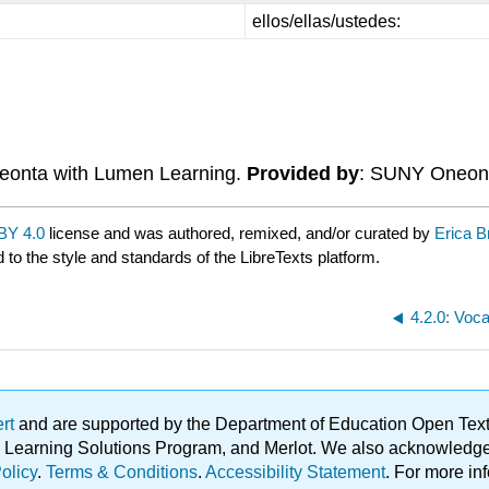
ellos/ellas/ustedes:
onta with Lumen Learning.
Provided by
: SUNY Oneon
BY 4.0
license and was authored, remixed, and/or curated by
Erica B
 to the style and standards of the LibreTexts platform.
4.2.0: Voc
ert
and are supported by the Department of Education Open Textbo
ble Learning Solutions Program, and Merlot. We also acknowled
olicy
.
Terms & Conditions
.
Accessibility Statement
. For more in