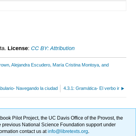
ta.
License
:
CC BY: Attribution
rown, Alejandra Escudero, María Cristina Montoya, and
abulario- Navegando la ciudad
4.3.1: Gramática- El verbo ir
ok Pilot Project, the UC Davis Office of the Provost, the
ge previous National Science Foundation support under
formation contact us at
info@libretexts.org
.