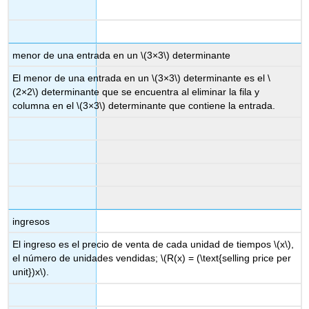
menor de una entrada en un
\(3×3\)
determinante
El menor de una entrada en un
\(3×3\)
determinante es el
\
(2×2\)
determinante que se encuentra al eliminar la fila y
columna en el
\(3×3\)
determinante que contiene la entrada.
ingresos
El ingreso es el precio de venta de cada unidad de tiempos
\(x\)
,
el número de unidades vendidas;
\(R(x) = (\text{selling price per
unit})x\)
.