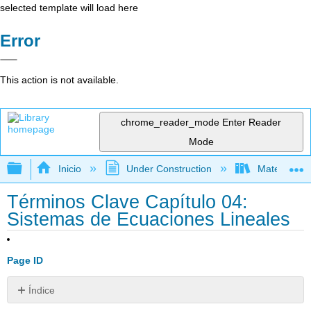
selected template will load here
Error
This action is not available.
chrome_reader_mode
Enter Reader
Mode
Expandir/contraer jerarquía global
Inicio
Under Construction
Matemática
Términos Clave Capítulo 04:
Sistemas de Ecuaciones Lineales
Page ID
Índice
Sin