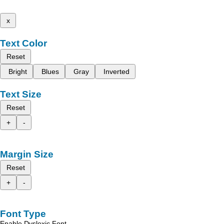
x
Text Color
Reset
Bright
Blues
Gray
Inverted
Text Size
Reset
+
-
Margin Size
Reset
+
-
Font Type
Enable Dyslexic Font