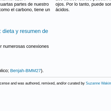
cuartas partes de nuestro
ojos. Por lo tanto, puede s
 como el carbono, tiene un
ácidos.
: dieta y resumen de
ver numerosas conexiones
blico;
Benjah-BMM27
).
icense and was authored, remixed, and/or curated by
Suzanne Wakim