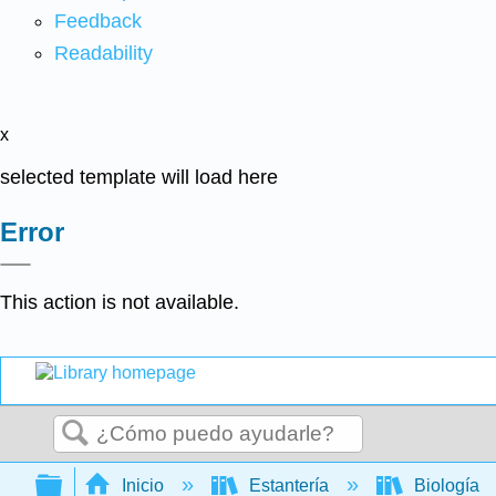
Feedback
Readability
x
selected template will load here
Error
This action is not available.
Buscar
Expandir/contraer jerarquía global
Inicio
Estantería
Biología