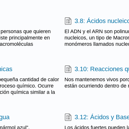
3.8: Ácidos nucleic
s personas que quieren
El ADN y el ARN son polinuc
iste principalmente en
nucleicos, un tipo de Macr
macromoléculas
monómeros llamados nucleó
micas
3.10: Reacciones q
pequeña cantidad de calor
Nos mantenemos vivos porqu
proceso químico. Ocurre
están ocurriendo dentro de 
ión química similar a la
Agua
3.12: Ácidos y Bas
mármol azul”.
Los ácidos fuertes pueden la