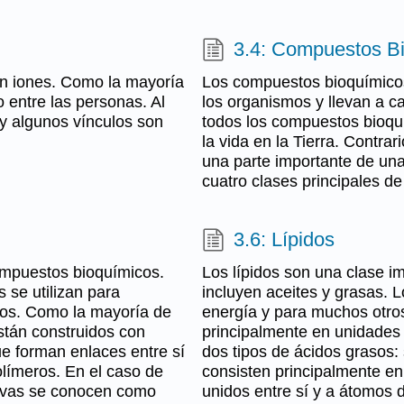
3.4: Compuestos B
n iones. Como la mayoría
Los compuestos bioquímicos 
 entre las personas. Al
los organismos y llevan a c
y algunos vínculos son
todos los compuestos bioquí
la vida en la Tierra. Contrar
una parte importante de una
cuatro clases principales d
3.6: Lípidos
ompuestos bioquímicos.
Los lípidos son una clase 
 se utilizan para
incluyen aceites y grasas. 
sos. Como la mayoría de
energía y para muchos otros
stán construidos con
principalmente en unidades 
e forman enlaces entre sí
dos tipos de ácidos grasos:
límeros. En el caso de
consisten principalmente e
tivas se conocen como
unidos entre sí y a átomos 