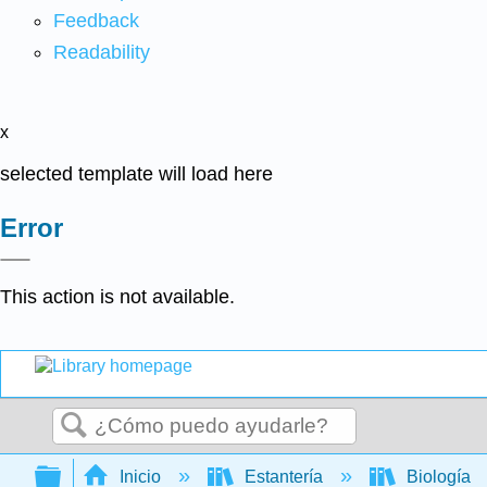
Feedback
Readability
x
selected template will load here
Error
This action is not available.
Buscar
Expandir/contraer jerarquía global
Inicio
Estantería
Biología