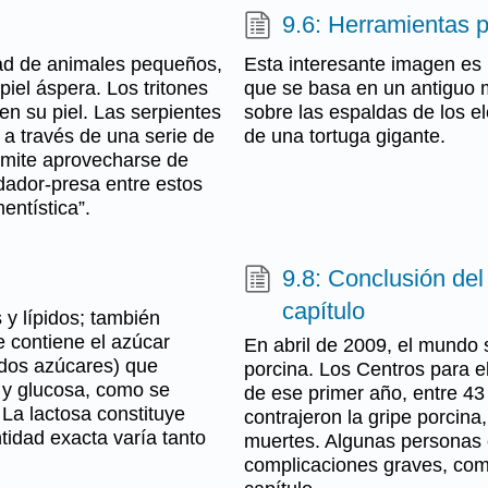
9.6: Herramientas p
dad de animales pequeños,
Esta interesante imagen es 
piel áspera. Los tritones
que se basa en un antiguo m
n su piel. Las serpientes
sobre las espaldas de los e
a a través de una serie de
de una tortuga gigante.
rmite aprovecharse de
dador-presa entre estos
entística”.
9.8: Conclusión del
capítulo
 y lípidos; también
e contiene el azúcar
En abril de 2009, el mundo 
(dos azúcares) que
porcina. Los Centros para 
 y glucosa, como se
de ese primer año, entre 43
 La lactosa constituye
contrajeron la gripe porcina
ntidad exacta varía tanto
muertes. Algunas personas 
complicaciones graves, como