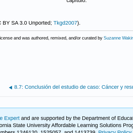
capítulo.
CC BY SA 3.0 Unported;
Tkgd2007
).
license and was authored, remixed, and/or curated by
Suzanne Waki
e Expert
and are supported by the Department of Educat
lifornia State University Affordable Learning Solutions 
 numbers 1246120, 1525057, and 1413739.
Privacy Policy