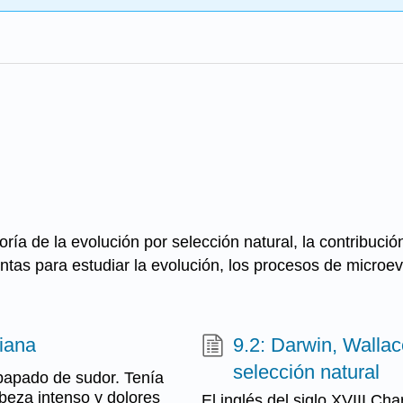
ía de la evolución por selección natural, la contribución
entas para estudiar la evolución, los procesos de microe
diana
9.2: Darwin, Wallace
selección natural
papado de sudor. Tenía
abeza intenso y dolores
El inglés del siglo XVIII Ch