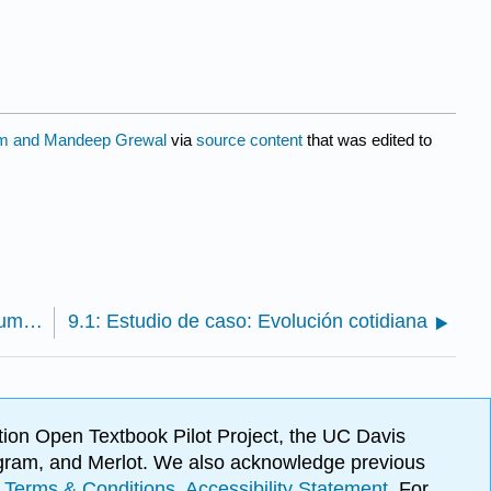
m and Mandeep Grewal
via
source content
that was edited to
8.7: Conclusión del estudio de caso: Cáncer y resumen del capítulo
9.1: Estudio de caso: Evolución cotidiana
ion Open Textbook Pilot Project, the UC Davis
Program, and Merlot. We also acknowledge previous
.
Terms & Conditions
.
Accessibility Statement
. For