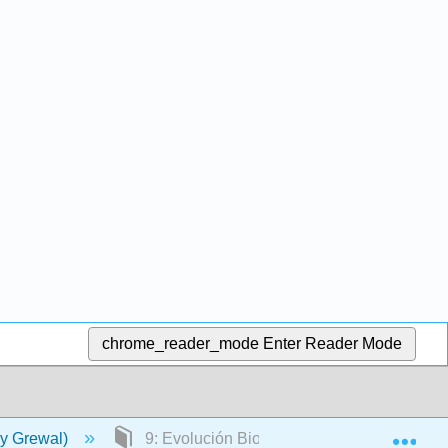
chrome_reader_mode
Enter Reader Mode
Exp
y Grewal)
9: Evolución Biológica