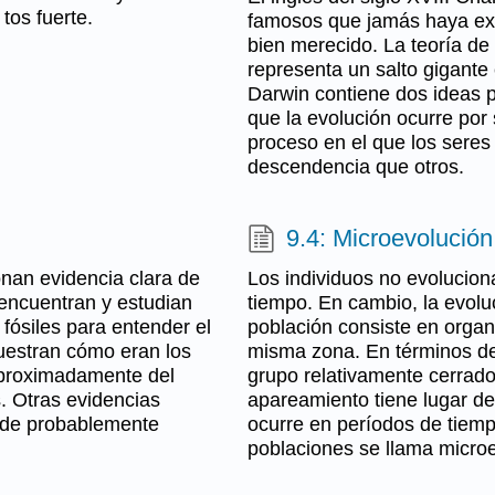
tos fuerte.
famosos que jamás haya exist
bien merecido. La teoría de 
representa un salto gigante
Darwin contiene dos ideas pr
que la evolución ocurre por 
proceso en el que los sere
descendencia que otros.
9.4: Microevolución
onan evidencia clara de
Los individuos no evolucio
 encuentran y estudian
tiempo. En cambio, la evoluc
fósiles para entender el
población consiste en orga
uestran cómo eran los
misma zona. En términos de
 aproximadamente del
grupo relativamente cerrado
. Otras evidencias
apareamiento tiene lugar de
nde probablemente
ocurre en períodos de tiemp
poblaciones se llama microe