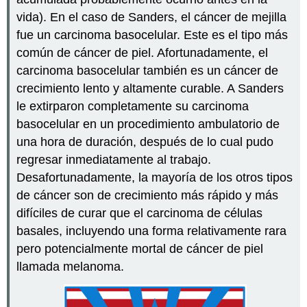
cáncer
vida). En el caso de Sanders, el cáncer de mejilla
Factores
fue un carcinoma basocelular. Este es el tipo más
de
riesgo
común de cáncer de piel. Afortunadamente, el
heredados
carcinoma basocelular también es un cáncer de
Factores
crecimiento lento y altamente curable. A Sanders
de
le extirparon completamente su carcinoma
riesgo
ambiental
basocelular en un procedimiento ambulatorio de
Diagnosticar
una hora de duración, después de lo cual pudo
el
regresar inmediatamente al trabajo.
cáncer
Desafortunadamente, la mayoría de los otros tipos
Cribado
de cáncer son de crecimiento más rápido y más
de
cáncer
difíciles de curar que el carcinoma de células
Señales
basales, incluyendo una forma relativamente rara
de
pero potencialmente mortal de cáncer de piel
advertencia
llamada melanoma.
de
cáncer
Biopsia