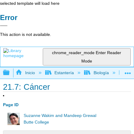
selected template will load here
Error
This action is not available.
chrome_reader_mode
Enter Reader
Mode
Expandir/contraer jerarquía global
Inicio
Estantería
Biología
Bi
21.7: Cáncer
Page ID
Suzanne Wakim and Mandeep Grewal
Butte College