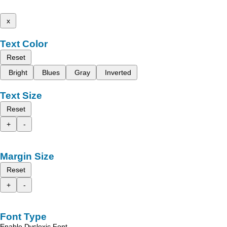
x
Text Color
Reset
Bright
Blues
Gray
Inverted
Text Size
Reset
+
-
Margin Size
Reset
+
-
Font Type
Enable Dyslexic Font