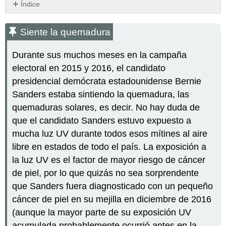
Índice
Siente
la
Siente la quemadura
quemadura
Definiendo
Durante sus muchos meses en la campaña
el
electoral en 2015 y 2016, el candidato
cáncer
presidencial demócrata estadounidense Bernie
Cómo
ocurre
Sanders estaba sintiendo la quemadura, las
el
quemaduras solares, es decir. No hay duda de
cáncer
que el candidato Sanders estuvo expuesto a
Cómo
mucha luz UV durante todos esos mítines al aire
se
propaga
libre en estados de todo el país. La exposición a
el
la luz UV es el factor de mayor riesgo de cáncer
cáncer
de piel, por lo que quizás no sea sorprendente
Factores
que Sanders fuera diagnosticado con un pequeño
de
riesgo
cáncer de piel en su mejilla en diciembre de 2016
para
(aunque la mayor parte de su exposición UV
el
acumulada probablemente ocurrió antes en la