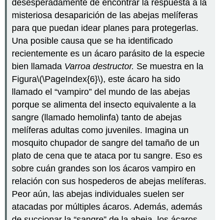
desesperadamente de encontrar la respuesta a la
misteriosa desaparición de las abejas melíferas
para que puedan idear planes para protegerlas.
Una posible causa que se ha identificado
recientemente es un ácaro parásito de la especie
bien llamada
Varroa destructor.
Se muestra en la
Figura
\(\PageIndex{6}\)
, este ácaro ha sido
llamado el “vampiro” del mundo de las abejas
porque se alimenta del insecto equivalente a la
sangre (llamado hemolinfa) tanto de abejas
melíferas adultas como juveniles. Imagina un
mosquito chupador de sangre del tamaño de un
plato de cena que te ataca por tu sangre. Eso es
sobre cuán grandes son los ácaros vampiro en
relación con sus hospederos de abejas melíferas.
Peor aún, las abejas individuales suelen ser
atacadas por múltiples ácaros. Además, además
de succionar la “sangre” de la abeja, los ácaros