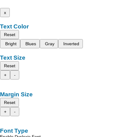
x
Text Color
Reset
Bright
Blues
Gray
Inverted
Text Size
Reset
+
-
Margin Size
Reset
+
-
Font Type
Enable Dyslexic Font