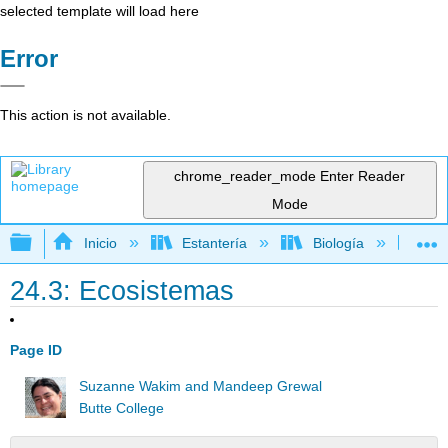
selected template will load here
Error
This action is not available.
chrome_reader_mode
Enter Reader
Mode
Expandir/contraer jerarquía global
Inicio
Estantería
Biología
Bi
24.3: Ecosistemas
Page ID
Suzanne Wakim and Mandeep Grewal
Butte College