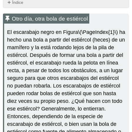
Índice
Otro
día,
Otro día, otra bola de estiércol
otra
bola
El escarabajo negro en Figura
\(\PageIndex{1}\)
ha
de
hecho una bola a partir del estiércol (heces) de un
estiércol
mamífero y la está rodando lejos de la pila de
¿Qué
es
estiércol. Después de formar una bola a partir del
un
estiércol, el escarabajo rueda la pelota en línea
ecosistema?
recta, a pesar de todos los obstáculos, a un lugar
Procesos
seguro para que otros escarabajos del estiércol
Ecosistémicos
no puedan robarla. Los escarabajos de estiércol
Reciclaje
de
pueden rodar bolas de estiércol que son hasta
nutrientes
diez veces su propio peso. ¿Qué hacen con todo
minerales
ese estiércol? Generalmente, lo entierran.
Bienes
Entonces, dependiendo de la especie de
y
Servicios
escarabajo de estiércol, o bien usan la bola de
Ecosistémicos
estiércol como fuente de alimento almacenado o