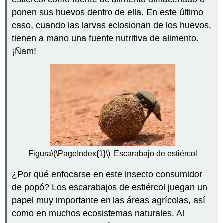
Bienes
ponen sus huevos dentro de ella. En este último
Ecosistémicos
caso, cuando las larvas eclosionan de los huevos,
Servicios
tienen a mano una fuente nutritiva de alimento.
ecosistémicos
¡Ñam!
Reportaje:
La
biología
humana
en
las
noticias
Revisar
Explora
más
Figura
\(\PageIndex{1}\)
: Escarabajo de estiércol
Atribuciones
¿Por qué enfocarse en este insecto consumidor
de popó? Los escarabajos de estiércol juegan un
papel muy importante en las áreas agrícolas, así
como en muchos ecosistemas naturales. Al