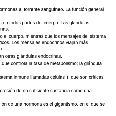
Preguntas
ormonas al torrente sanguíneo. La función general
de
revisión
Revisar
s en todas partes del cuerpo. Las glándulas
respuestas
anas.
12.6
do el cuerpo, mientras que los mensajes del sistema
Glándulas
íficos. Los mensajes endocrinos viajan más
suprarrenales
o.
Preguntas
an otras glándulas endocrinas.
de
, que controla la tasa de metabolismo; la glándula
revisión
Revisar
istema inmune llamadas células T, que son críticas
respuestas
12.7
Páncreas
creción de no suficiente sustancia como una
Preguntas
de
ción de una hormona es el gigantismo, en el que se
revisión
Revisar