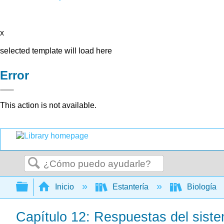
x
selected template will load here
Error
This action is not available.
Buscar
Expandir/contraer jerarquía global
Inicio
Estantería
Biología
Capítulo 12: Respuestas del sist