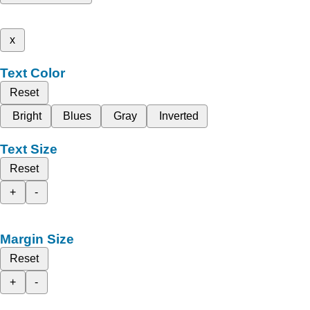
x
Text Color
Reset
Bright
Blues
Gray
Inverted
Text Size
Reset
+
-
Margin Size
Reset
+
-