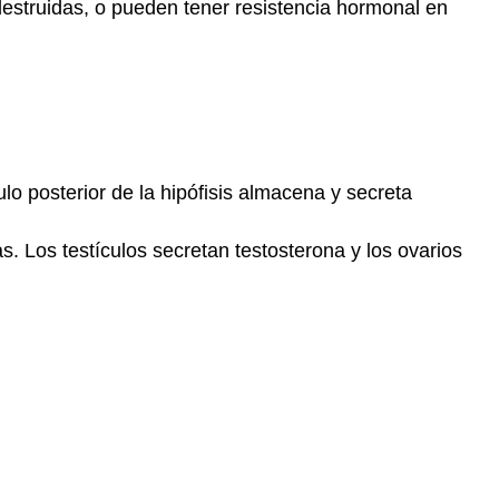
destruidas, o pueden tener resistencia hormonal en
respuestas
12.8
Conclusión
del
estudio
de
caso
ulo posterior de la hipófisis almacena y secreta
y
resumen
del
 Los testículos secretan testosterona y los ovarios
capítulo
12
Resumen
del
capítulo
Preguntas
de
revisión
Capítulo