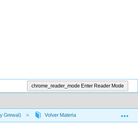
chrome_reader_mode
Enter Reader Mode
Exp
y Grewal)
Volver Materia
Respuestas (Solo