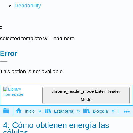
Readability
x
selected template will load here
Error
This action is not available.
chrome_reader_mode
Enter Reader
Mode
Expandir/contraer jerarquía global
Inicio
Estantería
Biología
Bio
4: Cómo obtienen energía las
células