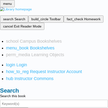
menu
search
Search
build_circle
Toolbar
fact_check
Homework
cancel
Exit Reader Mode
school
Campus Bookshelves
menu_book
Bookshelves
perm_media
Learning Objects
login
Login
how_to_reg
Request Instructor Account
hub
Instructor Commons
Search
Search this book