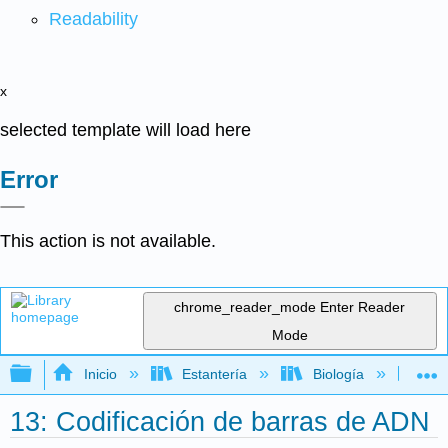
Readability
x
selected template will load here
Error
This action is not available.
chrome_reader_mode
Enter Reader
Mode
Expandir/contraer jerarquía global
Inicio
Estantería
Biología
Bio
13: Codificación de barras de ADN