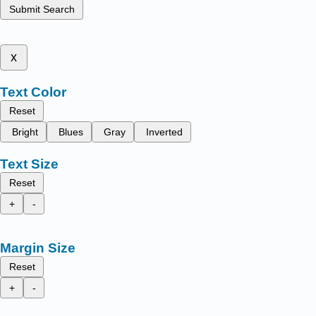
Submit Search
x
Text Color
Reset
Bright
Blues
Gray
Inverted
Text Size
Reset
+
-
Margin Size
Reset
+
-