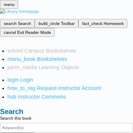
menu
search
Search
build_circle
Toolbar
fact_check
Homework
cancel
Exit Reader Mode
school
Campus Bookshelves
menu_book
Bookshelves
perm_media
Learning Objects
login
Login
how_to_reg
Request Instructor Account
hub
Instructor Commons
Search
Search this book