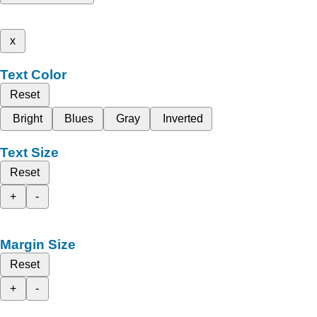
x
Text Color
Reset
Bright
Blues
Gray
Inverted
Text Size
Reset
+
-
Margin Size
Reset
+
-