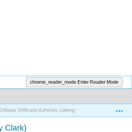
chrome_reader_mode
Enter Reader Mode
Exp
Enfoque Unificado (Lehman, Loberg y Clark)
y Clark)