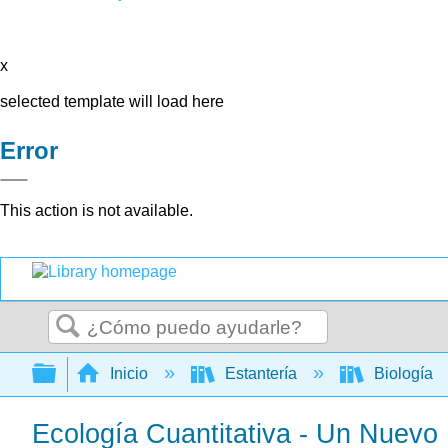
x
selected template will load here
Error
This action is not available.
Buscar
Expandir/contraer jerarquía global
Inicio
Estantería
Biología
Ecología Cuantitativa - Un Nuevo