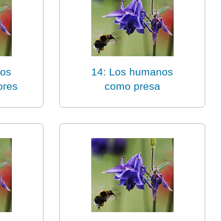
nos
14: Los humanos
ores
como presa