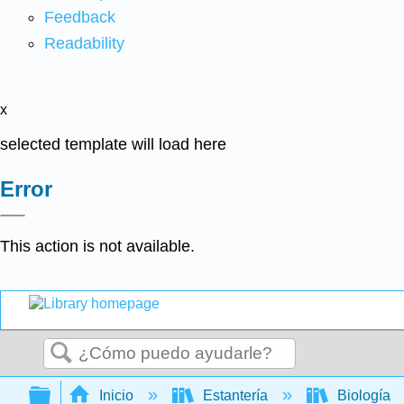
Feedback
Readability
x
selected template will load here
Error
This action is not available.
Buscar
Expandir/contraer jerarquía global
Inicio
Estantería
Biología