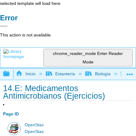
selected template will load here
Error
This action is not available.
chrome_reader_mode
Enter Reader
Mode
Expandir/contraer jerarquía global
Inicio
Estantería
Biología
Mic
14.E: Medicamentos
Antimicrobianos (Ejercicios)
Page ID
OpenStax
OpenStax