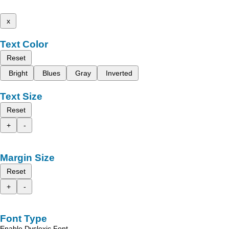
x
Text Color
Reset
Bright
Blues
Gray
Inverted
Text Size
Reset
+
-
Margin Size
Reset
+
-
Font Type
Enable Dyslexic Font