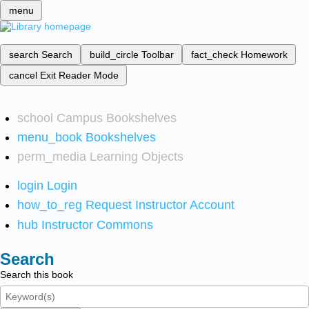
menu
search
Search
build_circle
Toolbar
fact_check
Homework
cancel
Exit Reader Mode
school
Campus Bookshelves
menu_book
Bookshelves
perm_media
Learning Objects
login
Login
how_to_reg
Request Instructor Account
hub
Instructor Commons
Search
Search this book