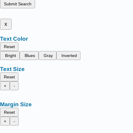
Submit Search
x
Text Color
Reset
Bright
Blues
Gray
Inverted
Text Size
Reset
+
-
Margin Size
Reset
+
-