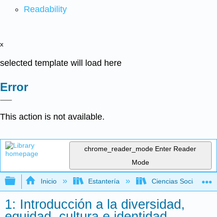
Readability
x
selected template will load here
Error
This action is not available.
chrome_reader_mode
Enter Reader
Mode
Expandir/contraer jerarquía global
Inicio
Estantería
Ciencias Sociales
1: Introducción a la diversidad,
equidad, cultura e identidad