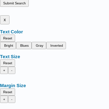
Submit Search
x
Text Color
Reset
Bright
Blues
Gray
Inverted
Text Size
Reset
+
-
Margin Size
Reset
+
-