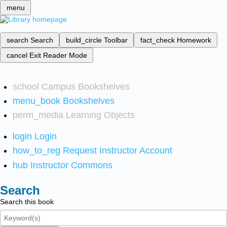
menu
search
Search
build_circle
Toolbar
fact_check
Homework
cancel
Exit Reader Mode
school
Campus Bookshelves
menu_book
Bookshelves
perm_media
Learning Objects
login
Login
how_to_reg
Request Instructor Account
hub
Instructor Commons
Search
Search this book