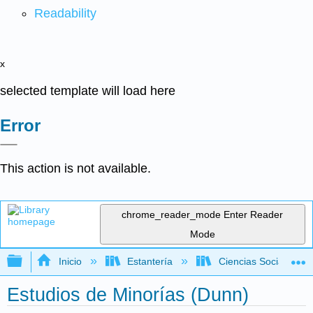
Readability
x
selected template will load here
Error
This action is not available.
chrome_reader_mode
Enter Reader
Mode
Expandir/contraer jerarquía global
Inicio
Estantería
Ciencias Sociales
Estudios de Minorías (Dunn)