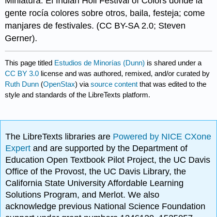
Miniatura: El Indian Holi Festival of Colors donde la
gente rocía colores sobre otros, baila, festeja; come
manjares de festivales. (CC BY-SA 2.0; Steven
Gerner).
This page titled
Estudios de Minorías (Dunn)
is shared under a
CC BY 3.0
license and was authored, remixed, and/or curated by
Ruth Dunn
(
OpenStax
) via
source content
that was edited to the
style and standards of the LibreTexts platform.
The LibreTexts libraries are
Powered by NICE CXone
Expert
and are supported by the Department of
Education Open Textbook Pilot Project, the UC Davis
Office of the Provost, the UC Davis Library, the
California State University Affordable Learning
Solutions Program, and Merlot. We also
acknowledge previous National Science Foundation