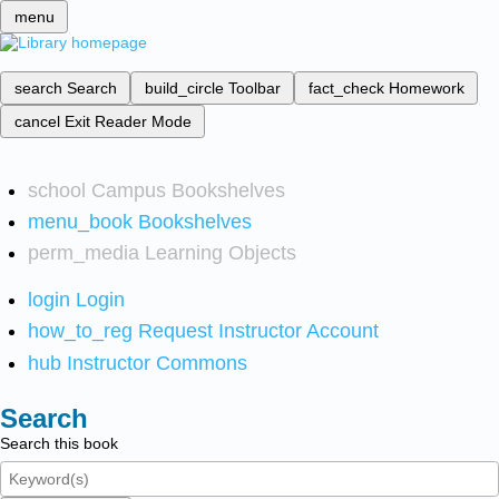
menu
search
Search
build_circle
Toolbar
fact_check
Homework
cancel
Exit Reader Mode
school
Campus Bookshelves
menu_book
Bookshelves
perm_media
Learning Objects
login
Login
how_to_reg
Request Instructor Account
hub
Instructor Commons
Search
Search this book