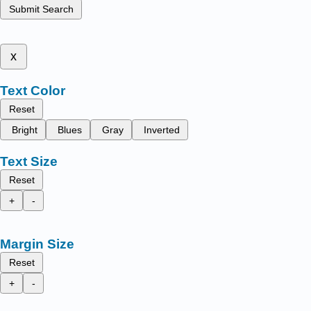
Submit Search
x
Text Color
Reset
Bright
Blues
Gray
Inverted
Text Size
Reset
+
-
Margin Size
Reset
+
-