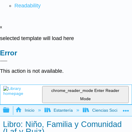
Readability
x
selected template will load here
Error
This action is not available.
chrome_reader_mode
Enter Reader
Mode
Expandir/contraer jerarquía global
Inicio
Estantería
Ciencias Sociales
Libro: Niño, Familia y Comunidad
(Laf y Ruiz)