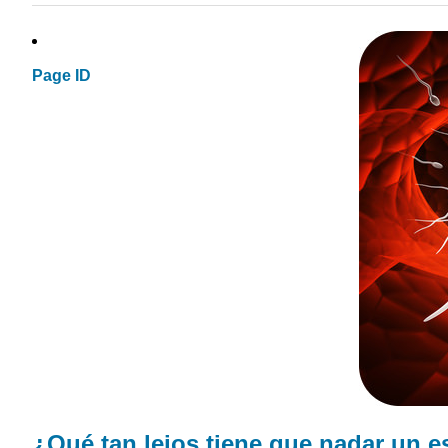
Page ID
¿Qué tan lejos tiene que nadar un
e