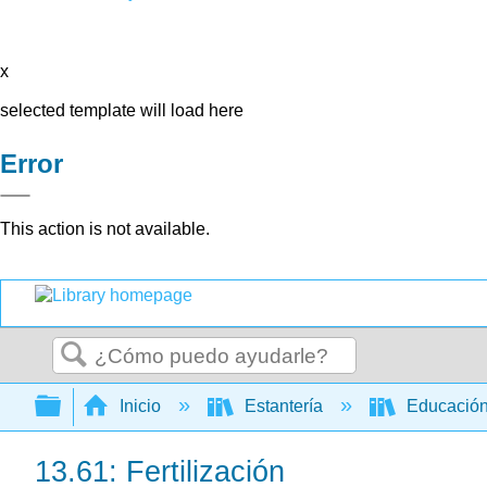
x
selected template will load here
Error
This action is not available.
Buscar
Expandir/contraer jerarquía global
Inicio
Estantería
Educación
13.61: Fertilización