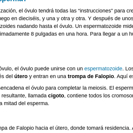
ización, el óvulo tendrá todas las “instrucciones” para 
luego en dieciséis, y una y otra y otra. Y después de un
zoides nadando hasta el óvulo. Un espermatozoide mi
madamente 8 pulgadas en una hora. Para llegar a un hu
óvulo, el óvulo puede unirse con un
espermatozoide
. Lo
és del
útero
y entran en una
trompa de Falopio
. Aquí 
encadena el óvulo para completar la meiosis. El esperm
a resultante, llamada
cigoto
, contiene todos los cromo
a mitad del esperma.
mpa de Falopio hacia el útero, donde tomará residencia. 