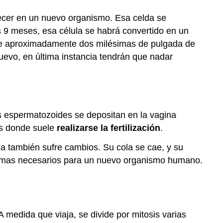
mórula
y
crecer en un nuevo organismo. Esa celda se
blastocistos
os 9 meses, esa célula se habrá convertido en un
Implantación
de aproximadamente dos milésimas de pulgada de
Resumen
evo, en última instancia tendrán que nadar
Revisar
s espermatozoides se depositan en la vagina
es donde suele
realizarse la fertilización
.
a también sufre cambios. Su cola se cae, y su
somas necesarios para un nuevo organismo humano.
A medida que viaja, se divide por mitosis varias