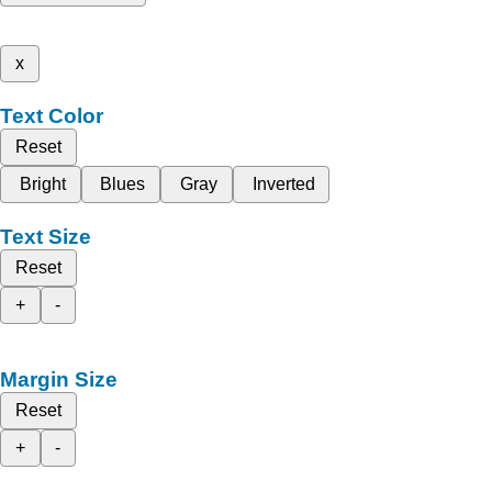
x
Text Color
Reset
Bright
Blues
Gray
Inverted
Text Size
Reset
+
-
Margin Size
Reset
+
-