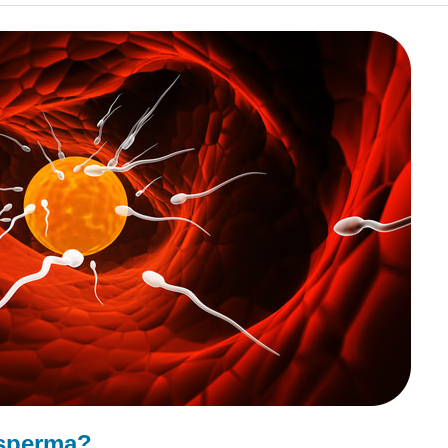
sperma
?