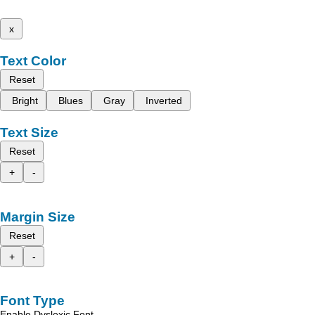
x
Text Color
Reset
Bright
Blues
Gray
Inverted
Text Size
Reset
+
-
Margin Size
Reset
+
-
Font Type
Enable Dyslexic Font