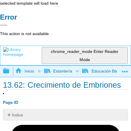
selected template will load here
Error
This action is not available.
chrome_reader_mode
Enter Reader
Mode
Expandir/contraer jerarquía global
Inicio
Estantería
Educación Básica
13.62: Crecimiento de Embriones
Page ID
Índice
En
un