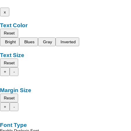
x
Text Color
Reset
Bright
Blues
Gray
Inverted
Text Size
Reset
+
-
Margin Size
Reset
+
-
Font Type
Enable Dyslexic Font