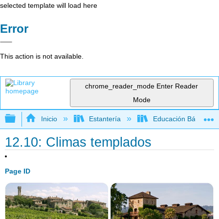
selected template will load here
Error
This action is not available.
chrome_reader_mode
Enter Reader
Mode
Expandir/contraer jerarquía global
Inicio
Estantería
Educación Básica
12.10: Climas templados
Page ID