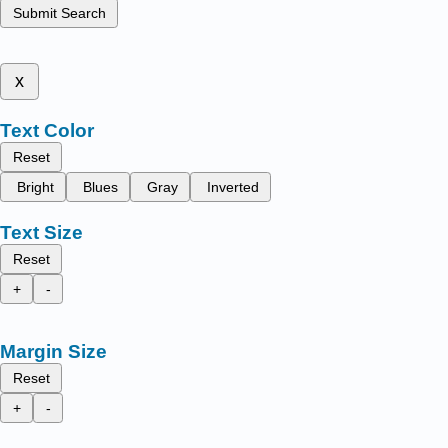
Submit Search
x
Text Color
Reset
Bright
Blues
Gray
Inverted
Text Size
Reset
+
-
Margin Size
Reset
+
-