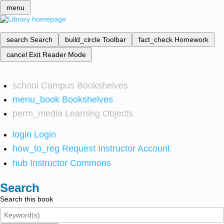
menu
search
Search
build_circle
Toolbar
fact_check
Homework
cancel
Exit Reader Mode
school
Campus Bookshelves
menu_book
Bookshelves
perm_media
Learning Objects
login
Login
how_to_reg
Request Instructor Account
hub
Instructor Commons
Search
Search this book