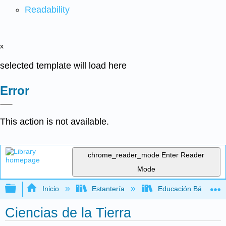
Readability
x
selected template will load here
Error
This action is not available.
chrome_reader_mode
Enter Reader
Mode
Expandir/contraer jerarquía global
Inicio
Estantería
Educación Básica
Ciencias de la Tierra