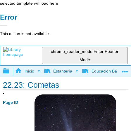
selected template will load here
Error
This action is not available.
chrome_reader_mode
Enter Reader
Mode
Expandir/contraer jerarquía global
Inicio
Estantería
Educación Básica
22.23: Cometas
Page ID