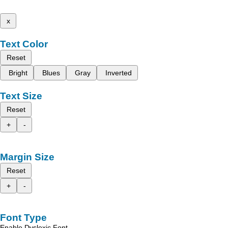
x
Text Color
Reset
Bright
Blues
Gray
Inverted
Text Size
Reset
+
-
Margin Size
Reset
+
-
Font Type
Enable Dyslexic Font