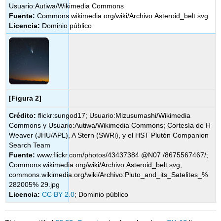
Usuario:Autiwa/Wikimedia Commons
Fuente:
Commons.wikimedia.org/wiki/Archivo:Asteroid_belt.svg
Licencia:
Dominio público
[Figura 2]
Crédito:
flickr:sungod17; Usuario:Mizusumashi/Wikimedia
Commons y Usuario:Autiwa/Wikimedia Commons; Cortesía de H
Weaver (JHU/APL), A Stern (SWRi), y el HST Plutón Companion
Search Team
Fuente:
www.flickr.com/photos/43437384 @N07 /8675567467/;
Commons.wikimedia.org/wiki/Archivo:Asteroid_belt.svg;
commons.wikimedia.org/wiki/Archivo:Pluto_and_its_Satelites_%
282005% 29.jpg
Licencia:
CC BY 2.0
; Dominio público