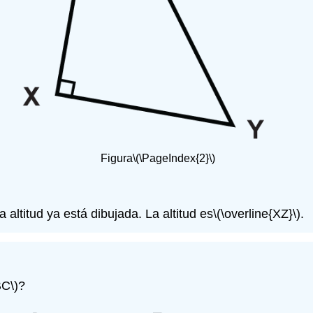
Figura
\(\PageIndex{2}\)
a altitud ya está dibujada. La altitud es
\(\overline{XZ}\)
.
BC\)
?