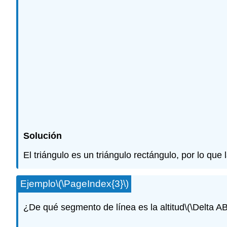
Solución
El triángulo es un triángulo rectángulo, por lo que l
Ejemplo
\(\PageIndex{3}\)
¿De qué segmento de línea es la altitud
\(\Delta A