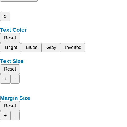
x
Text Color
Reset
Bright
Blues
Gray
Inverted
Text Size
Reset
+
-
Margin Size
Reset
+
-