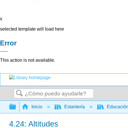
x
selected template will load here
Error
This action is not available.
Buscar
Expandir/contraer jerarquía global
Inicio
Estantería
Educación
4.24: Altitudes