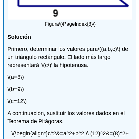
Figura
\(\PageIndex{3}\)
Solución
Primero, determinar los valores para
\((a,b,c)\)
de
un triángulo rectángulo. El lado más largo
representará '
\(c\)
' la hipotenusa.
\(a=8\)
\(b=9\)
\(c=12\)
A continuación, sustituir los valores dados en el
Teorema de Pitágoras.
\(\begin{align*}c^2&=a^2+b^2 \\ (12)^2&=(8)^2+