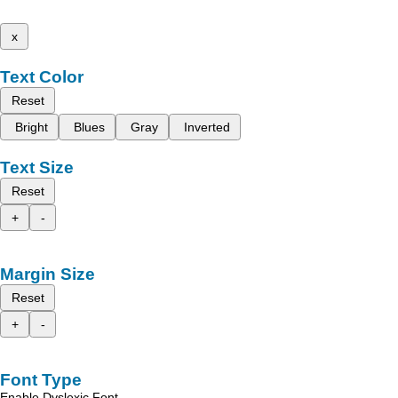
x
Text Color
Reset
Bright
Blues
Gray
Inverted
Text Size
Reset
+
-
Margin Size
Reset
+
-
Font Type
Enable Dyslexic Font