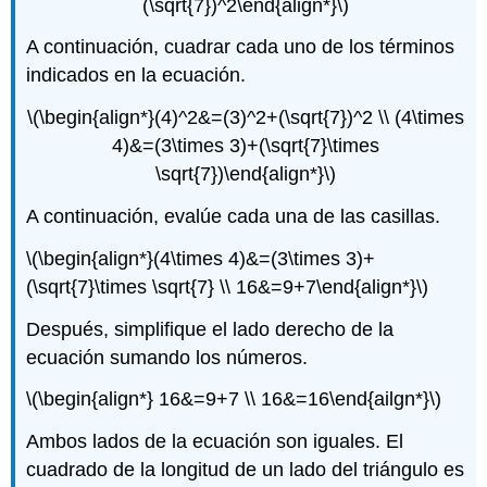
(\sqrt{7})^2\end{align*}\)
A continuación, cuadrar cada uno de los términos
indicados en la ecuación.
\(\begin{align*}(4)^2&=(3)^2+(\sqrt{7})^2 \\ (4\times
4)&=(3\times 3)+(\sqrt{7}\times
\sqrt{7})\end{align*}\)
A continuación, evalúe cada una de las casillas.
\(\begin{align*}(4\times 4)&=(3\times 3)+
(\sqrt{7}\times \sqrt{7} \\ 16&=9+7\end{align*}\)
Después, simplifique el lado derecho de la
ecuación sumando los números.
\(\begin{align*} 16&=9+7 \\ 16&=16\end{ailgn*}\)
Ambos lados de la ecuación son iguales. El
cuadrado de la longitud de un lado del triángulo es