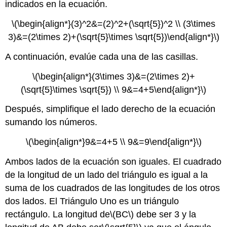
indicados en la ecuación.
\(\begin{align*}(3)^2&=(2)^2+(\sqrt{5})^2 \\ (3\times
3)&=(2\times 2)+(\sqrt{5}\times \sqrt{5})\end{align*}\)
A continuación, evalúe cada una de las casillas.
\(\begin{align*}(3\times 3)&=(2\times 2)+
(\sqrt{5}\times \sqrt{5}) \\ 9&=4+5\end{align*}\)
Después, simplifique el lado derecho de la ecuación
sumando los números.
\(\begin{align*}9&=4+5 \\ 9&=9\end{align*}\)
Ambos lados de la ecuación son iguales. El cuadrado
de la longitud de un lado del triángulo es igual a la
suma de los cuadrados de las longitudes de los otros
dos lados. El Triángulo Uno es un triángulo
rectángulo. La longitud de
\(BC\)
debe ser 3 y la