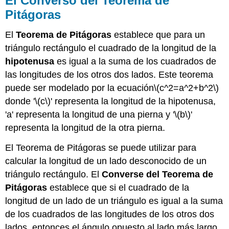
El Converso del Teorema de
Pitágoras
El
Teorema de Pitágoras
establece que para un
triángulo rectángulo el cuadrado de la longitud de la
hipotenusa
es igual a la suma de los cuadrados de
las longitudes de los otros dos lados. Este teorema
puede ser modelado por la ecuación
\(c^2=a^2+b^2\)
donde '
\(c\)
' representa la longitud de la hipotenusa,
'a' representa la longitud de una pierna y '
\(b\)
'
representa la longitud de la otra pierna.
El Teorema de Pitágoras se puede utilizar para
calcular la longitud de un lado desconocido de un
triángulo rectángulo. El
Converse del Teorema de
Pitágoras
establece que si el cuadrado de la
longitud de un lado de un triángulo es igual a la suma
de los cuadrados de las longitudes de los otros dos
lados, entonces el ángulo opuesto al lado más largo