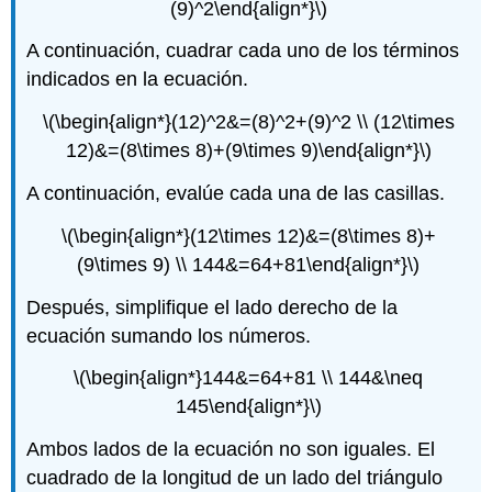
(9)^2\end{align*}\)
A continuación, cuadrar cada uno de los términos
indicados en la ecuación.
\(\begin{align*}(12)^2&=(8)^2+(9)^2 \\ (12\times
12)&=(8\times 8)+(9\times 9)\end{align*}\)
A continuación, evalúe cada una de las casillas.
\(\begin{align*}(12\times 12)&=(8\times 8)+
(9\times 9) \\ 144&=64+81\end{align*}\)
Después, simplifique el lado derecho de la
ecuación sumando los números.
\(\begin{align*}144&=64+81 \\ 144&\neq
145\end{align*}\)
Ambos lados de la ecuación no son iguales. El
cuadrado de la longitud de un lado del triángulo