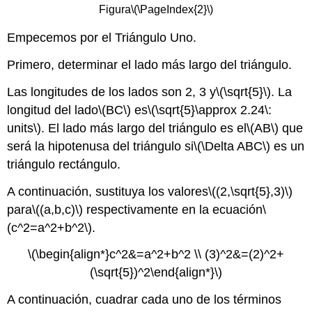
Figura
\(\PageIndex{2}\)
Empecemos por el Triángulo Uno.
Primero, determinar el lado más largo del triángulo.
Las longitudes de los lados son 2, 3 y
\(\sqrt{5}\)
. La
longitud del lado
\(BC\)
es
\(\sqrt{5}\approx 2.24\:
units\)
. El lado más largo del triángulo es el
\(AB\)
que
será la hipotenusa del triángulo si
\(\Delta ABC\)
es un
triángulo rectángulo.
A continuación, sustituya los valores
\((2,\sqrt{5},3)\)
para
\((a,b,c)\)
respectivamente en la ecuación
\
(c^2=a^2+b^2\)
.
\(\begin{align*}c^2&=a^2+b^2 \\ (3)^2&=(2)^2+
(\sqrt{5})^2\end{align*}\)
A continuación, cuadrar cada uno de los términos