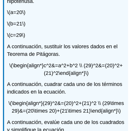
hipotenusa.
\(a=20\)
\(b=21\)
\(c=29\)
A continuación, sustituir los valores dados en el
Teorema de Pitágoras.
\(\begin{align*}c^2&=a^2+b^2 \\ (29)^2&=(20)^2+
(21)^2\end{align*}\)
A continuación, cuadrar cada uno de los términos
indicados en la ecuación.
\(\begin{align*}(29)^2&=(20)^2+(21)^2 \\ (29\times
29)&=(20\times 20)+(21\times 21)\end{align*}\)
A continuación, evalúe cada uno de los cuadrados
y simplifique la ecuación.