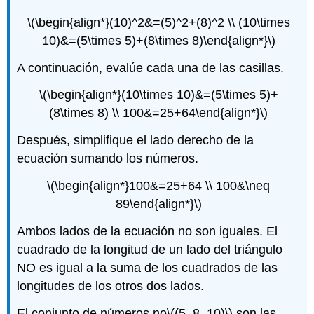
\(\begin{align*}(10)^2&=(5)^2+(8)^2 \\ (10\times
10)&=(5\times 5)+(8\times 8)\end{align*}\)
A continuación, evalúe cada una de las casillas.
\(\begin{align*}(10\times 10)&=(5\times 5)+
(8\times 8) \\ 100&=25+64\end{align*}\)
Después, simplifique el lado derecho de la
ecuación sumando los números.
\(\begin{align*}100&=25+64 \\ 100&\neq
89\end{align*}\)
Ambos lados de la ecuación no son iguales. El
cuadrado de la longitud de un lado del triángulo
NO es igual a la suma de los cuadrados de las
longitudes de los otros dos lados.
El conjunto de números no
\((5, 8, 10)\)
son las