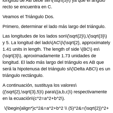
longitud de AB debe ser
\(\sqrt{5}\)
ya que el ángulo
recto se encuentra en C.
Veamos el Triángulo Dos.
Primero, determinar el lado más largo del triángulo.
Las longitudes de los lados son
\(\sqrt{2}\)
,
\(\sqrt{3}\)
y 5. La longitud del lado
\(AC\)
\(\sqrt{2}, approximately
1.41 units in length. The length of side \(BC\)
es
\
(\sqrt{3}\)
, aproximadamente 1.73 unidades de
longitud. El lado más largo del triángulo es AB que
será la hipotenusa del triángulo si
\(\Delta ABC\)
es un
triángulo rectángulo.
A continuación, sustituya los valores
\
((\sqrt{2},\sqrt{3},5)\)
para
\((a,b,c)\)
respectivamente
en la ecuación
\(c^2=a^2+b^2\)
.
\(\begin{align*}c^2&=a^2+b^2 \\ (5)^2&=(\sqrt{2})^2+