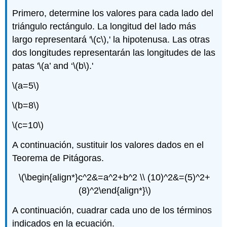
Primero, determine los valores para cada lado del
triángulo rectángulo. La longitud del lado más
largo representará '
\(c\)
,' la hipotenusa. Las otras
dos longitudes representarán las longitudes de las
patas '
\(a’ and ‘\(b\)
.'
\(a=5\)
\(b=8\)
\(c=10\)
A continuación, sustituir los valores dados en el
Teorema de Pitágoras.
\(\begin{align*}c^2&=a^2+b^2 \\ (10)^2&=(5)^2+
(8)^2\end{align*}\)
A continuación, cuadrar cada uno de los términos
indicados en la ecuación.