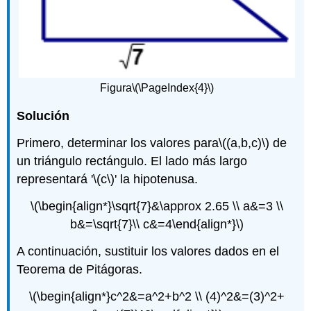
Figura
\(\PageIndex{4}\)
Solución
Primero, determinar los valores para
\((a,b,c)\)
de
un triángulo rectángulo. El lado más largo
representará '
\(c\)
' la hipotenusa.
\(\begin{align*}\sqrt{7}&\approx 2.65 \\ a&=3 \\
b&=\sqrt{7}\\ c&=4\end{align*}\)
A continuación, sustituir los valores dados en el
Teorema de Pitágoras.
\(\begin{align*}c^2&=a^2+b^2 \\ (4)^2&=(3)^2+