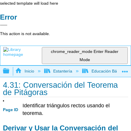
selected template will load here
Error
This action is not available.
chrome_reader_mode
Enter Reader
Mode
Expandir/contraer jerarquía global
Inicio
Estantería
Educación Básica
4.31: Conversación del Teorema
de Pitágoras
Identificar triángulos rectos usando el
Page ID
teorema.
Derivar y Usar la Conversación del