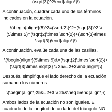
(\sqrt{3})^2\end{align*}\)
A continuación, cuadrar cada uno de los términos
indicados en la ecuación.
\(\begin{align*}(5)^2=(\sqrt{2})^2+(\sqrt{3})^2 \\
(5\times 5)=(\sqrt{2}\times \sqrt{2})+(\sqrt{3}\times
\sqrt{3})\end{align*}\)
A continuación, evalúe cada una de las casillas.
\(\begin{align*}(5\times 5)&=(\sqrt{2}\times \sqrt{2})+
(\sqrt{3}\times \sqrt{3} \\ 25&=2+3\end{align*}\)
Después, simplifique el lado derecho de la ecuación
sumando los números.
\(\begin{align*}25&=2+3 \\ 25&\neq 5\end{align*}\)
Ambos lados de la ecuación no son iguales. El
cuadrado de la longitud de un lado del triángulo NO