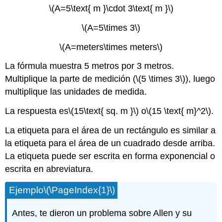
\(A=5\text{ m }\cdot 3\text{ m }\)
\(A=5\times 3\)
\(A=meters\times meters\)
La fórmula muestra 5 metros por 3 metros.
Multiplique la parte de medición (
\(5 \times 3\)
), luego
multiplique las unidades de medida.
La respuesta es
\(15\text{ sq. m }\)
o
\(15 \text{ m}^2\)
.
La etiqueta para el área de un rectángulo es similar a
la etiqueta para el área de un cuadrado desde arriba.
La etiqueta puede ser escrita en forma exponencial o
escrita en abreviatura.
Ejemplo
\(\PageIndex{1}\)
Antes, te dieron un problema sobre Allen y su