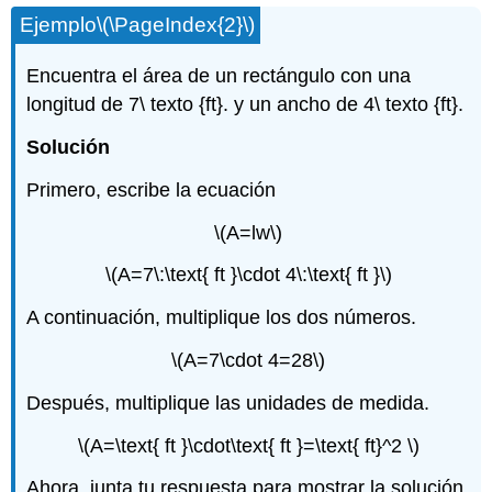
Ejemplo
\(\PageIndex{2}\)
Encuentra el área de un rectángulo con una
longitud de 7\ texto {ft}. y un ancho de 4\ texto {ft}.
Solución
Primero, escribe la ecuación
\(A=lw\)
\(A=7\:\text{ ft }\cdot 4\:\text{ ft }\)
A continuación, multiplique los dos números.
\(A=7\cdot 4=28\)
Después, multiplique las unidades de medida.
\(A=\text{ ft }\cdot\text{ ft }=\text{ ft}^2 \)
Ahora, junta tu respuesta para mostrar la solución