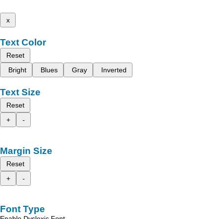
x
Text Color
Reset
Bright
Blues
Gray
Inverted
Text Size
Reset
+
-
Margin Size
Reset
+
-
Font Type
Enable Dyslexic Font