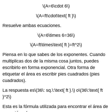
\(A=6\cdot 6\)
\(A=ft\cdot\text{ ft }\)
Resuelve ambas ecuaciones.
\(A=6\times 6=36\)
\(A=ft\times\text{ ft }=ft^2\)
Piensa en lo que sabes de los exponentes. Cuando
multiplicas dos de la misma cosa juntos, puedes
escribirlo en forma exponencial. Otra forma de
etiquetar el área es escribir pies cuadrados (pies
cuadrados).
La respuesta es
\(36\: sq.\:\text{ ft }.\)
o
\(36\:\text{ ft
}^2\)
Esta es la fórmula utilizada para encontrar el área de