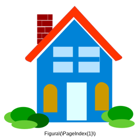
Figura
\(\PageIndex{1}\)