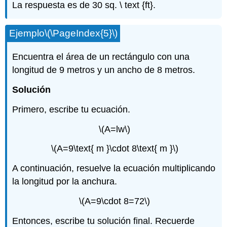
La respuesta es de 30 sq. \ text {ft}.
Ejemplo
\(\PageIndex{5}\)
Encuentra el área de un rectángulo con una
longitud de 9 metros y un ancho de 8 metros.
Solución
Primero, escribe tu ecuación.
\(A=lw\)
\(A=9\text{ m }\cdot 8\text{ m }\)
A continuación, resuelve la ecuación multiplicando
la longitud por la anchura.
\(A=9\cdot 8=72\)
Entonces, escribe tu solución final. Recuerde