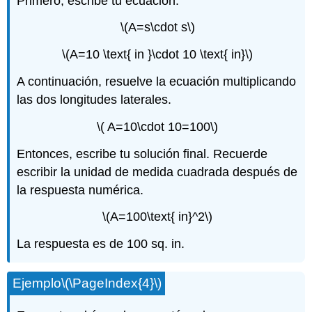
Primero, escribe tu ecuación.
\(A=s\cdot s\)
\(A=10 \text{ in }\cdot 10 \text{ in}\)
A continuación, resuelve la ecuación multiplicando
las dos longitudes laterales.
\( A=10\cdot 10=100\)
Entonces, escribe tu solución final. Recuerde
escribir la unidad de medida cuadrada después de
la respuesta numérica.
\(A=100\text{ in}^2\)
La respuesta es de 100 sq. in.
Ejemplo
\(\PageIndex{4}\)