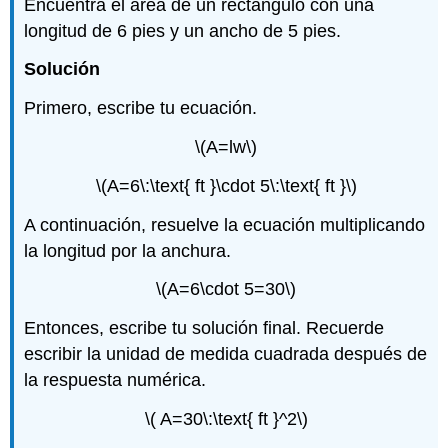
Encuentra el área de un rectángulo con una
longitud de 6 pies y un ancho de 5 pies.
Solución
Primero, escribe tu ecuación.
\(A=lw\)
\(A=6\:\text{ ft }\cdot 5\:\text{ ft }\)
A continuación, resuelve la ecuación multiplicando
la longitud por la anchura.
\(A=6\cdot 5=30\)
Entonces, escribe tu solución final. Recuerde
escribir la unidad de medida cuadrada después de
la respuesta numérica.
\( A=30\:\text{ ft }^2\)