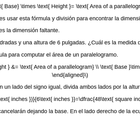
xt{ Base} \times \text{ Height }= \text{ Area of a parallelog
es usar esta fórmula y división para encontrar la dimensi
 la dimensión faltante.
dradas y una altura de 6 pulgadas. ¿Cuál es la medida 
rmula para computar el área de un paralelogramo.
ght } &= \text{ Area of a parallelogram} \\ \text{ Base }\t
\end{aligned}\)
 un lado del signo igual, divida ambos lados por la altu
\text{ inches })}{6\text{ inches }}=\dfrac{48\text{ square inc
 cancelarán dejando la base. En el lado derecho de la e