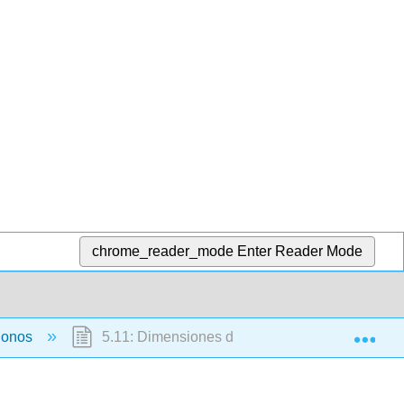
chrome_reader_mode
Enter Reader Mode
Exp
ígonos
5.11: Dimensiones desconocidas de los paral