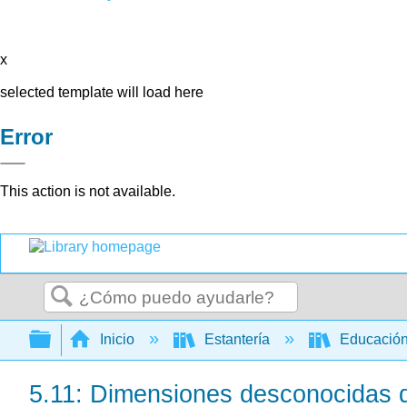
x
selected template will load here
Error
This action is not available.
Buscar
Expandir/contraer jerarquía global
Inicio
Estantería
Educación
5.11: Dimensiones desconocidas d