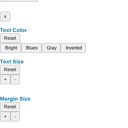
x
Text Color
Reset
Bright
Blues
Gray
Inverted
Text Size
Reset
+
-
Margin Size
Reset
+
-