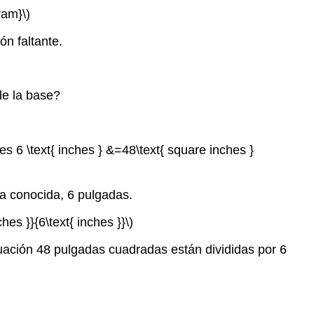
ram}\)
ón faltante.
de la base?
imes 6 \text{ inches } &=48\text{ square inches }
ra conocida, 6 pulgadas.
hes }}{6\text{ inches }}\)
cuación 48 pulgadas cuadradas están divididas por 6