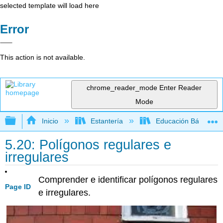
selected template will load here
Error
This action is not available.
chrome_reader_mode
Enter Reader
Mode
Expandir/contraer jerarquía global
Inicio
Estantería
Educación Básica
5.20: Polígonos regulares e
irregulares
Comprender e identificar polígonos regulares
Page ID
e irregulares.