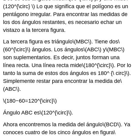
(120^{\circ} \)
Lo que significa que el polígono es un
pentágono irregular. Para encontrar las medidas de
los dos ángulos restantes, es necesario echar un
vistazo a la tercera figura.
La tercera figura es triángulo
\(MBC\)
. Tiene dos
\
(60^{\circ}\)
ángulos. Los ángulos
\(ABC\)
y
\(MBC\)
son suplementarios. Es decir, juntos forman una
línea recta. Una línea recta mide
\(180^{\circ}\)
. Por lo
tanto la suma de estos dos ángulos es 180^ {\ circ}\).
Simplemente restar para encontrar la medida de
\
(ABC\)
.
\(180−60=120^{\circ}\)
Ángulo ABC es
\(120^{\circ}\)
.
Ahora encontremos la medida del ángulo
\(BCD\)
. Ya
conoces cuatro de los cinco ángulos en figura
\