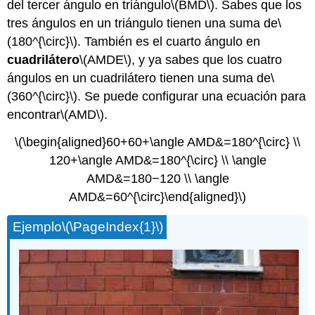
del tercer ángulo en triángulo
\(BMD\)
. Sabes que los
tres ángulos en un triángulo tienen una suma de
\
(180^{\circ}\)
. También es el cuarto ángulo en
cuadrilátero
\(AMDE\)
, y ya sabes que los cuatro
ángulos en un cuadrilátero tienen una suma de
\
(360^{\circ}\)
. Se puede configurar una ecuación para
encontrar
\(AMD\)
.
\(\begin{aligned}60+60+\angle AMD&=180^{\circ} \\
120+\angle AMD&=180^{\circ} \\ \angle
AMD&=180−120 \\ \angle
AMD&=60^{\circ}\end{aligned}\)
Ejemplo
\(\PageIndex{1}\)