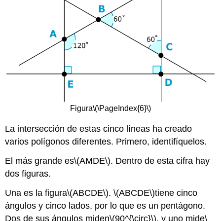
Figura
\(\PageIndex{6}\)
La intersección de estas cinco líneas ha creado
varios polígonos diferentes. Primero, identifíquelos.
El más grande es
\(AMDE\)
. Dentro de esta cifra hay
dos figuras.
Una es la figura
\(ABCDE\)
.
\(ABCDE\)
tiene cinco
ángulos y cinco lados, por lo que es un pentágono.
Dos de sus ángulos miden
\(90^{\circ}\)
, y uno mide
\