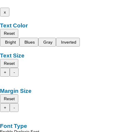
x
Text Color
Reset
Bright
Blues
Gray
Inverted
Text Size
Reset
+
-
Margin Size
Reset
+
-
Font Type
Enable Dyslexic Font