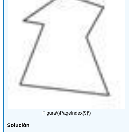
Figura
\(\PageIndex{9}\)
Solución