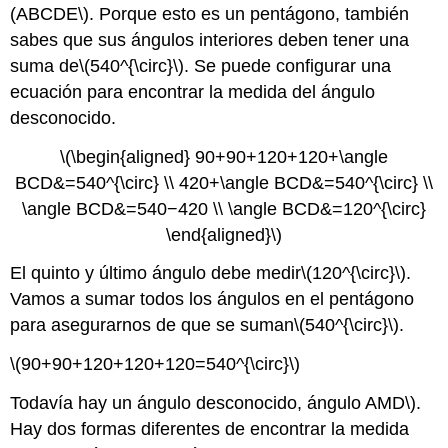
(ABCDE\)
. Porque esto es un pentágono, también
sabes que sus ángulos interiores deben tener una
suma de
\(540^{\circ}\)
. Se puede configurar una
ecuación para encontrar la medida del ángulo
desconocido.
\(\begin{aligned} 90+90+120+120+\angle
BCD&=540^{\circ} \\ 420+\angle BCD&=540^{\circ} \\
\angle BCD&=540−420 \\ \angle BCD&=120^{\circ}
\end{aligned}\)
El quinto y último ángulo debe medir
\(120^{\circ}\)
.
Vamos a sumar todos los ángulos en el pentágono
para asegurarnos de que se suman
\(540^{\circ}\)
.
\(90+90+120+120+120=540^{\circ}\)
Todavía hay un ángulo desconocido, ángulo AMD\).
Hay dos formas diferentes de encontrar la medida