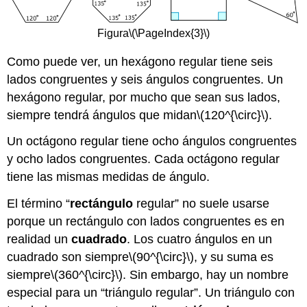
Figura
\(\PageIndex{3}\)
Como puede ver, un hexágono regular tiene seis
lados congruentes y seis ángulos congruentes. Un
hexágono regular, por mucho que sean sus lados,
siempre tendrá ángulos que midan
\(120^{\circ}\)
.
Un octágono regular tiene ocho ángulos congruentes
y ocho lados congruentes. Cada octágono regular
tiene las mismas medidas de ángulo.
El término “
rectángulo
regular” no suele usarse
porque un rectángulo con lados congruentes es en
realidad un
cuadrado
. Los cuatro ángulos en un
cuadrado son siempre
\(90^{\circ}\)
, y su suma es
siempre
\(360^{\circ}\)
. Sin embargo, hay un nombre
especial para un “triángulo regular”. Un triángulo con