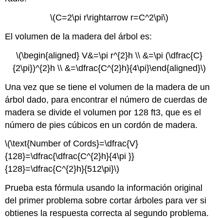
\(C=2\pi r\rightarrow r=C^2\pi\)
El volumen de la madera del árbol es:
\(\begin{aligned} V&=\pi r^{2}h \\ &=\pi (\dfrac{C}
{2\pi})^{2}h \\ &=\dfrac{C^{2}h}{4\pi}\end{aligned}\)
Una vez que se tiene el volumen de la madera de un
árbol dado, para encontrar el número de cuerdas de
madera se divide el volumen por 128 ft3, que es el
número de pies cúbicos en un cordón de madera.
\(\text{Number of Cords}=\dfrac{V}
{128}=\dfrac{\dfrac{C^{2}h}{4\pi }}
{128}=\dfrac{C^{2}h}{512\pi}\)
Prueba esta fórmula usando la información original
del primer problema sobre cortar árboles para ver si
obtienes la respuesta correcta al segundo problema.