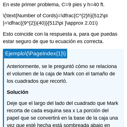
En este primer problema, C=9 pies y h=40 ft.
\(\text{Number of Cords}=\dfrac{C^{2}h}{512\pi
}=\dfrac{(9^{2})(40)}{512\pi }\approx 2.01\)
Esto coincide con la respuesta a, para que puedas
estar seguro de que tu ecuación es correcta.
Ejemplo
\(\PageIndex{1}\)
Anteriormente, se le preguntó cómo se relaciona
el volumen de la caja de Mark con el tamaño de
los cuadrados que recortó.
Solución
Deje que el largo del lado del cuadrado que Mark
recorta de cada esquina sea x La porción del
papel que se convertirá en la base de la caja una
vez que esté hecha está sombreada abajo en