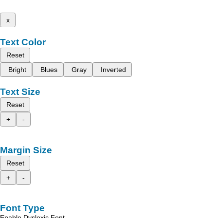
x
Text Color
Reset
Bright
Blues
Gray
Inverted
Text Size
Reset
+
-
Margin Size
Reset
+
-
Font Type
Enable Dyslexic Font