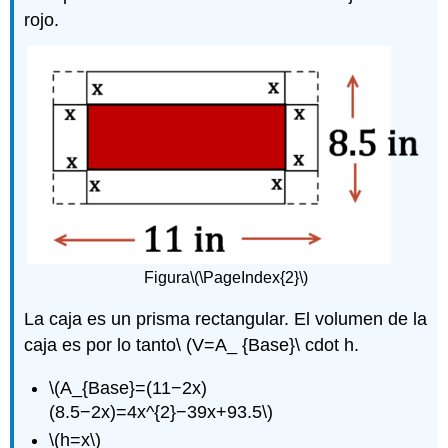
rojo.
Figura
\(\PageIndex{2}\)
La caja es un prisma rectangular. El volumen de la
caja es por lo tanto\ (V=A_ {Base}\ cdot h.
\(A_{Base}=(11−2x)
(8.5−2x)=4x^{2}−39x+93.5\)
\(h=x\)