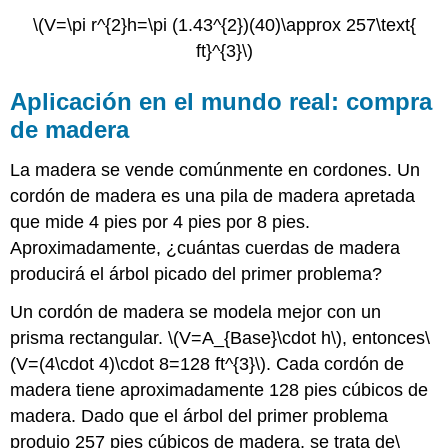
\(V=\pi r^{2}h=\pi (1.43^{2})(40)\approx 257\text{
ft}^{3}\)
Aplicación en el mundo real: compra
de madera
La madera se vende comúnmente en cordones. Un
cordón de madera es una pila de madera apretada
que mide 4 pies por 4 pies por 8 pies.
Aproximadamente, ¿cuántas cuerdas de madera
producirá el árbol picado del primer problema?
Un cordón de madera se modela mejor con un
prisma rectangular.
\(V=A_{Base}\cdot h\)
, entonces
\
(V=(4\cdot 4)\cdot 8=128 ft^{3}\)
. Cada cordón de
madera tiene aproximadamente 128 pies cúbicos de
madera. Dado que el árbol del primer problema
produjo 257 pies cúbicos de madera, se trata de
\