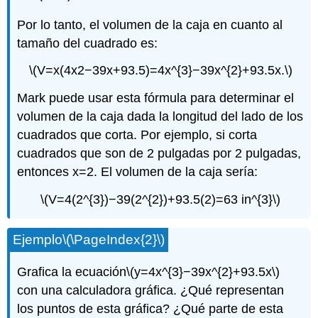
Por lo tanto, el volumen de la caja en cuanto al
tamaño del cuadrado es:
\(V=x(4x2−39x+93.5)=4x^{3}−39x^{2}+93.5x.\)
Mark puede usar esta fórmula para determinar el
volumen de la caja dada la longitud del lado de los
cuadrados que corta. Por ejemplo, si corta
cuadrados que son de 2 pulgadas por 2 pulgadas,
entonces x=2. El volumen de la caja sería:
\(V=4(2^{3})−39(2^{2})+93.5(2)=63 in^{3}\)
Ejemplo
\(\PageIndex{2}\)
Grafica la ecuación
\(y=4x^{3}−39x^{2}+93.5x\)
con una calculadora gráfica. ¿Qué representan
los puntos de esta gráfica? ¿Qué parte de esta