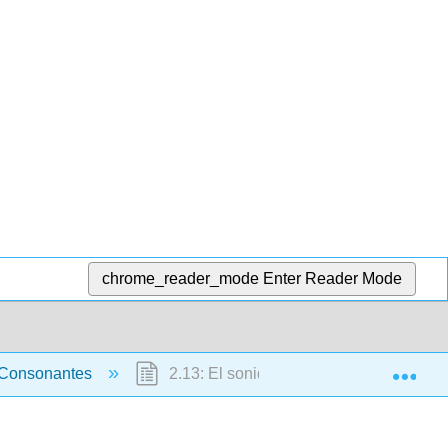
chrome_reader_mode
Enter Reader Mode
Exp
a Consonantes
2.13: El sonido consonante [s]