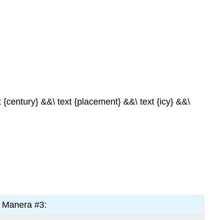
xt {century} &&\ text {placement} &&\ text {icy} &&\
Manera #3: