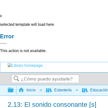
x
selected template will load here
Error
This action is not available.
Buscar
Expandir/contraer jerarquía global
Inicio
Estantería
Educación
2.13: El sonido consonante [s]