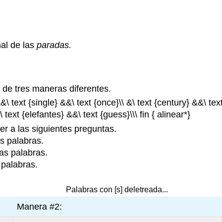
nal de las
paradas.
a de tres maneras diferentes.
&\ text {single} &&\ text {once}\\ &\ text {century} &&\ te
 text {elefantes} &&\ text {guess}\\\ fin { alinear*}
er a las siguientes preguntas.
s palabras.
as palabras.
 palabras.
Palabras con [s] deletreada...
Manera #2: