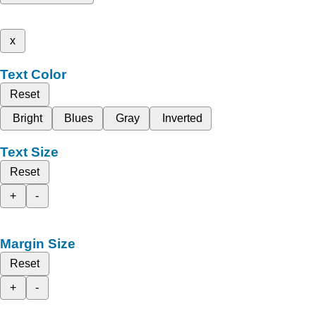
x
Text Color
Reset
Bright
Blues
Gray
Inverted
Text Size
Reset
+
-
Margin Size
Reset
+
-