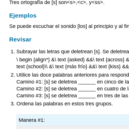
Tres ortografía de [s] son<s>,<c>, y<ss>.
Ejemplos
Se puede escuchar el sonido [los] al principio y al fi
Revisar
Subrayar las letras que deletrean [s]. Se deletre
\ begin {align*} &\ text {asked} &&\ text {across} &
text {school}\\ &\ text {más frío} &&\ text {kiss} &&\
Utilice las doce palabras anteriores para respond
Camino #1: [s] se deletrea ______ en cinco de la
Camino #2: [s] se deletrea ______ en cuatro de l
Camino #3: [s] se deletrea ______ en tres de las
Ordena las palabras en estos tres grupos.
Manera #1: