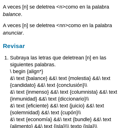
A veces [n] se deletrea <n>como en la palabra
balance
.
A veces [n] se deletrea <nn>como en la palabra
anunciar
.
Revisar
Subraya las letras que deletrean [n] en las
siguientes palabras.
\ begin {align*}
&\ text {balance} &&\ text {molestia} &&\ text
{candidato} &&\ text {conclusión}\\
&\ text {inmenso} &&\ text {columnista} &&\ text
{inmunidad} &&\ text {diccionario}\\
&\ text {eficiente} &&\ text {juicio} &&\ text
{solemnidad} &&\ text {cupón}\\
&\ text {economía} &&\ text {bundle} &&\ text
{alimento} &&\ text {isla}\\\ texto {isla}\\