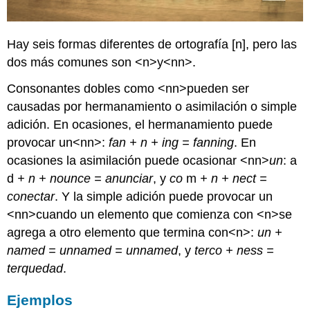
Hay seis formas diferentes de ortografía [n], pero las
dos más comunes son <n>y<nn>.
Consonantes dobles como <nn>pueden ser
causadas por hermanamiento o asimilación o simple
adición. En ocasiones, el hermanamiento puede
provocar un<nn>:
fan + n + ing = fanning
. En
ocasiones la asimilación puede ocasionar <nn>
un
: a
d
+ n + nounce = anunciar
, y
co
m
+ n + nect =
conectar
. Y la simple adición puede provocar un
<nn>cuando un elemento que comienza con <n>se
agrega a otro elemento que termina con<n>:
un +
named = unnamed = unnamed
, y
terco + ness =
terquedad
.
Ejemplos