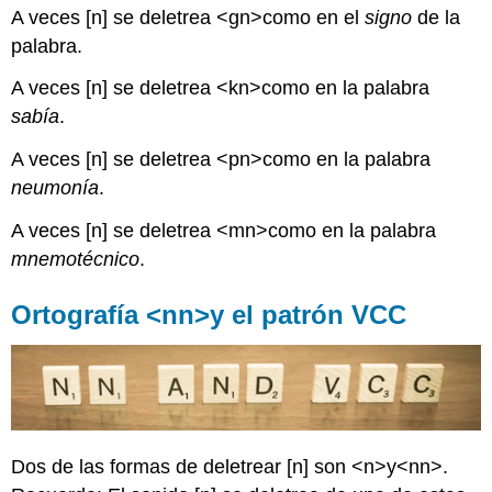
A veces [n] se deletrea <gn>como en el
signo
de la
palabra.
A veces [n] se deletrea <kn>como en la palabra
sabía
.
A veces [n] se deletrea <pn>como en la palabra
neumonía
.
A veces [n] se deletrea <mn>como en la palabra
mnemotécnico
.
Ortografía <nn>y el patrón VCC
Dos de las formas de deletrear [n] son <n>y<nn>.