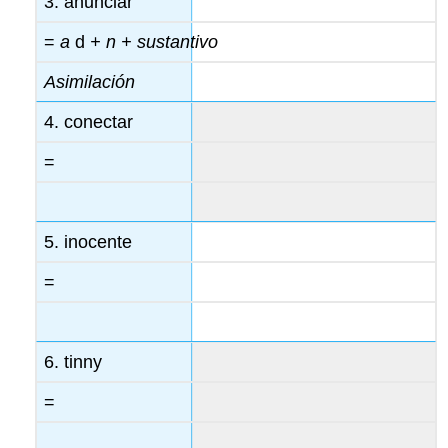
3. anunciar
=
a
d
+ n + sustantivo
Asimilación
4. conectar
=
5. inocente
=
6. tinny
=