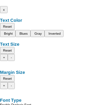
x
Text Color
Reset
Bright
Blues
Gray
Inverted
Text Size
Reset
+
-
Margin Size
Reset
+
-
Font Type
Enable Dyslexic Font