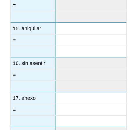
=
15. aniquilar
=
16. sin asentir
=
17. anexo
=