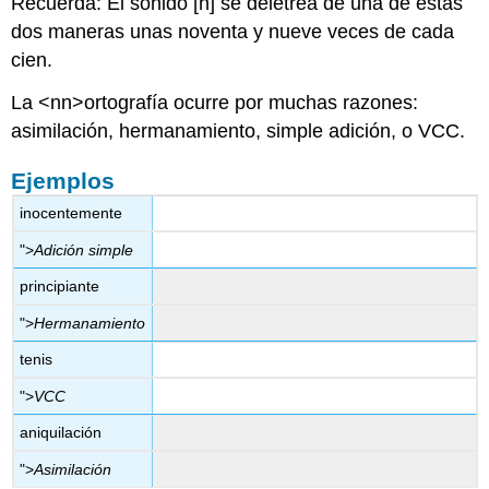
Recuerda: El sonido [n] se deletrea de una de estas
dos maneras unas noventa y nueve veces de cada
cien.
La <nn>ortografía ocurre por muchas razones:
asimilación, hermanamiento, simple adición, o VCC.
Ejemplos
inocentemente
">
Adición simple
principiante
">
Hermanamiento
tenis
">
VCC
aniquilación
">
Asimilación