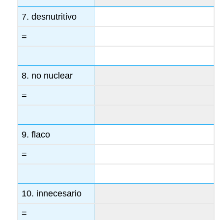
7. desnutritivo
=
8. no nuclear
=
9. flaco
=
10. innecesario
=