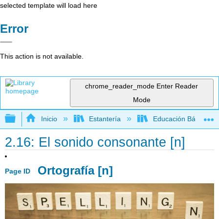
selected template will load here
Error
This action is not available.
chrome_reader_mode
Enter Reader
Mode
Expandir/contraer jerarquía global
Inicio
Estantería
Educación Básica
2.16: El sonido consonante [n]
Ortografía [n]
Page ID