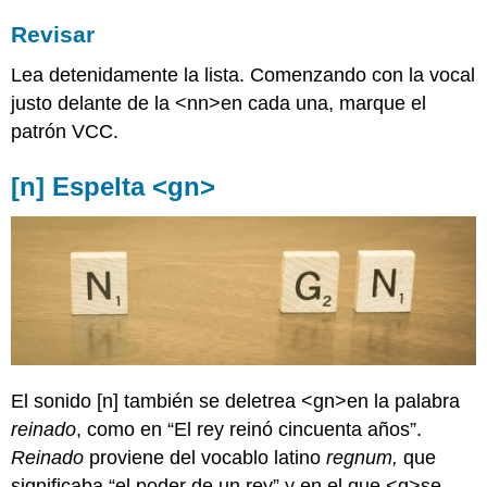
Revisar
Lea detenidamente la lista. Comenzando con la vocal
justo delante de la <nn>en cada una, marque el
patrón VCC.
[n] Espelta <gn>
El sonido [n] también se deletrea <gn>en la palabra
reinado
, como en “El rey reinó cincuenta años”.
Reinado
proviene del vocablo latino
regnum,
que
significaba “el poder de un rey” y en el que <g>se