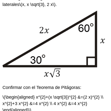
laterales
\(x, x \sqrt{3}, 2 x\)
.
Confirmar con el Teorema de Pitágoras:
\(\begin{aligned} x^{2}+(x \sqrt{3})^{2} &=(2 x)^{2} \\
x^{2}+3 x^{2} &=4 x^{2} \\ 4 x^{2} &=4 x^{2}
\end{aligned}\)