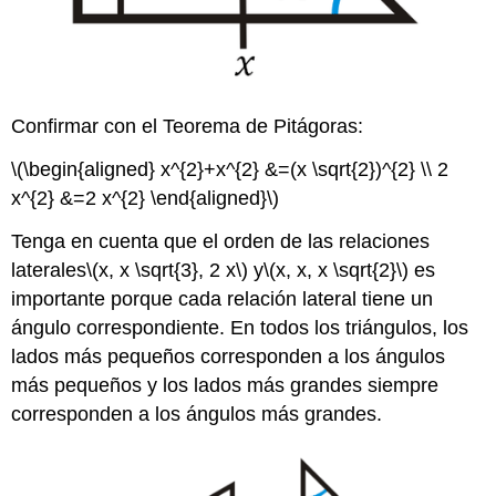
Confirmar con el Teorema de Pitágoras:
\(\begin{aligned} x^{2}+x^{2} &=(x \sqrt{2})^{2} \\ 2
x^{2} &=2 x^{2} \end{aligned}\)
Tenga en cuenta que el orden de las relaciones
laterales
\(x, x \sqrt{3}, 2 x\)
y
\(x, x, x \sqrt{2}\)
es
importante porque cada relación lateral tiene un
ángulo correspondiente. En todos los triángulos, los
lados más pequeños corresponden a los ángulos
más pequeños y los lados más grandes siempre
corresponden a los ángulos más grandes.