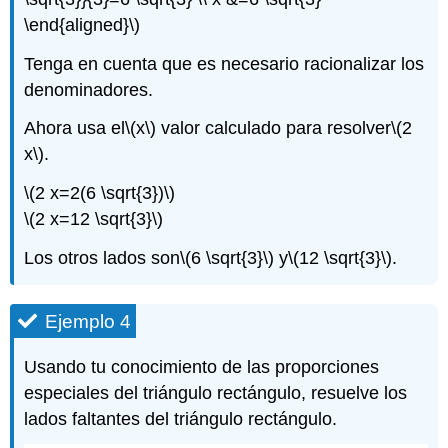
\end{aligned}\)
Tenga en cuenta que es necesario racionalizar los
denominadores.
Ahora usa el
\(x\)
valor calculado para resolver
\(2
x\)
.
\(2 x=2(6 \sqrt{3})\)
\(2 x=12 \sqrt{3}\)
Los otros lados son
\(6 \sqrt{3}\)
y
\(12 \sqrt{3}\)
.
Ejemplo 4
Usando tu conocimiento de las proporciones
especiales del triángulo rectángulo, resuelve los
lados faltantes del triángulo rectángulo.