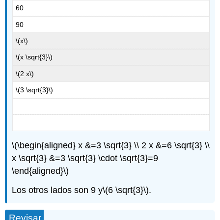
60
90
\(x\)
\(x \sqrt{3}\)
\(2 x\)
\(3 \sqrt{3}\)
\(\begin{aligned} x &=3 \sqrt{3} \\ 2 x &=6 \sqrt{3} \\
x \sqrt{3} &=3 \sqrt{3} \cdot \sqrt{3}=9
\end{aligned}\)
Los otros lados son 9 y
\(6 \sqrt{3}\)
.
Revisar