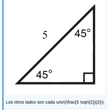
Los otros lados son cada uno
\(\frac{5 \sqrt{2}}{2}\)
.