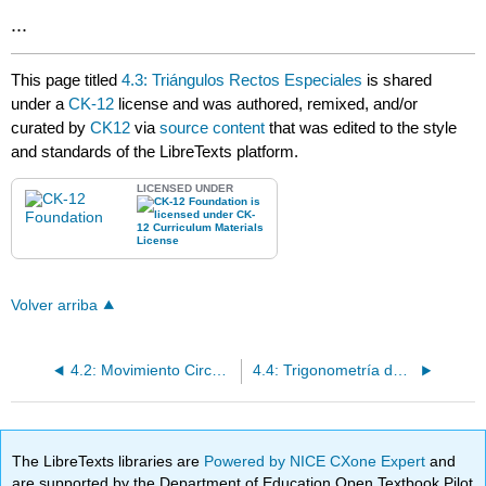
...
This page titled
4.3: Triángulos Rectos Especiales
is shared
under a
CK-12
license and was authored, remixed, and/or
curated by
CK12
via
source content
that was edited to the style
and standards of the LibreTexts platform.
LICENSED UNDER
Volver arriba
4.2: Movimiento Circular y Análisis Dimensional
4.4: Trigonometría de Triángulo Recto
The LibreTexts libraries are
Powered by NICE CXone Expert
and
are supported by the Department of Education Open Textbook Pilot