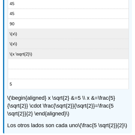
45
45
90
\(x\)
\(x\)
\(x \sqrt{2}\)
5
\(\begin{aligned} x \sqrt{2} &=5 \\ x &=\frac{5}
{\sqrt{2}} \cdot \frac{\sqrt{2}}{\sqrt{2}}=\frac{5
\sqrt{2}}{2} \end{aligned}\)
Los otros lados son cada uno
\(\frac{5 \sqrt{2}}{2}\)