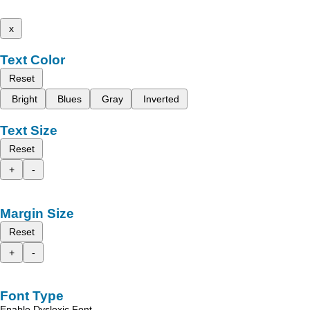
x
Text Color
Reset
Bright
Blues
Gray
Inverted
Text Size
Reset
+
-
Margin Size
Reset
+
-
Font Type
Enable Dyslexic Font