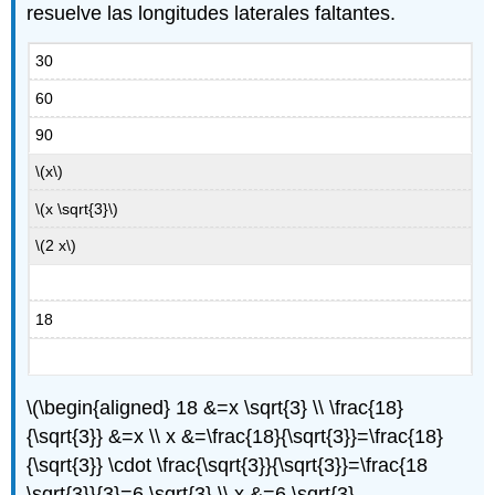
resuelve las longitudes laterales faltantes.
30
60
90
\(x\)
\(x \sqrt{3}\)
\(2 x\)
18
\(\begin{aligned} 18 &=x \sqrt{3} \\ \frac{18}
{\sqrt{3}} &=x \\ x &=\frac{18}{\sqrt{3}}=\frac{18}
{\sqrt{3}} \cdot \frac{\sqrt{3}}{\sqrt{3}}=\frac{18
\sqrt{3}}{3}=6 \sqrt{3} \\ x &=6 \sqrt{3}