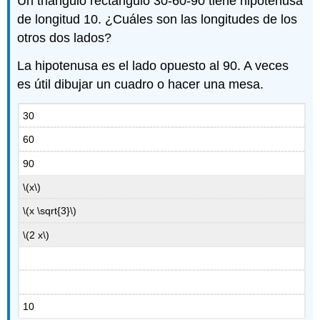
Un triángulo rectángulo 30-60-90 tiene hipotenusa
de longitud 10. ¿Cuáles son las longitudes de los
otros dos lados?
La hipotenusa es el lado opuesto al 90. A veces
es útil dibujar un cuadro o hacer una mesa.
30
60
90
\(x\)
\(x \sqrt{3}\)
\(2 x\)
10