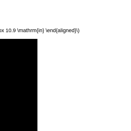
pprox 10.9 \mathrm{in} \end{aligned}\)