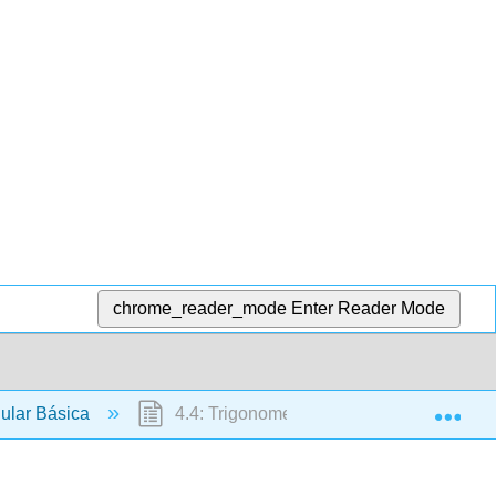
chrome_reader_mode
Enter Reader Mode
Exp
gular Básica
4.4: Trigonometría de Triángulo Recto