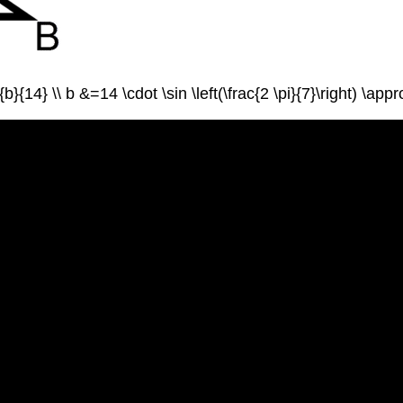
ac{b}{14} \\ b &=14 \cdot \sin \left(\frac{2 \pi}{7}\right) \a