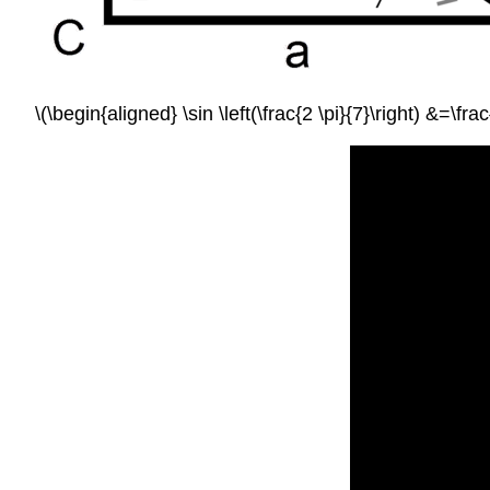
\(\begin{aligned} \sin \left(\frac{2 \pi}{7}\right) &=\fr