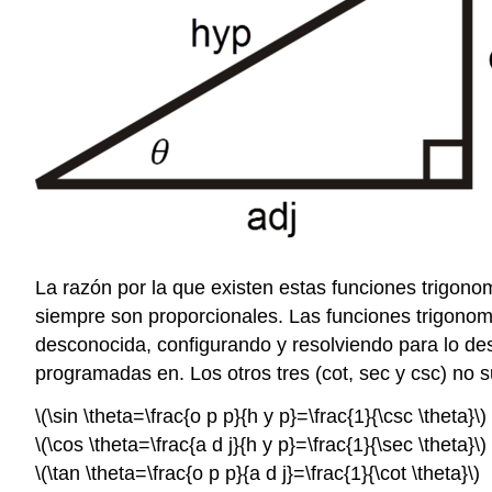
La razón por la que existen estas funciones trigono
siempre son proporcionales. Las funciones trigonomé
desconocida, configurando y resolviendo para lo d
programadas en. Los otros tres (cot, sec y csc) no 
\(\sin \theta=\frac{o p p}{h y p}=\frac{1}{\csc \theta}\)
\(\cos \theta=\frac{a d j}{h y p}=\frac{1}{\sec \theta}\)
\(\tan \theta=\frac{o p p}{a d j}=\frac{1}{\cot \theta}\)