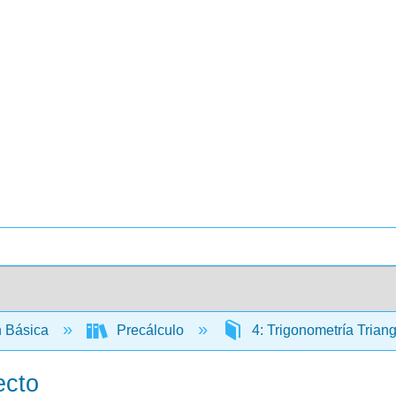
 Básica
Precálculo
4: Trigonometría Trian
ecto