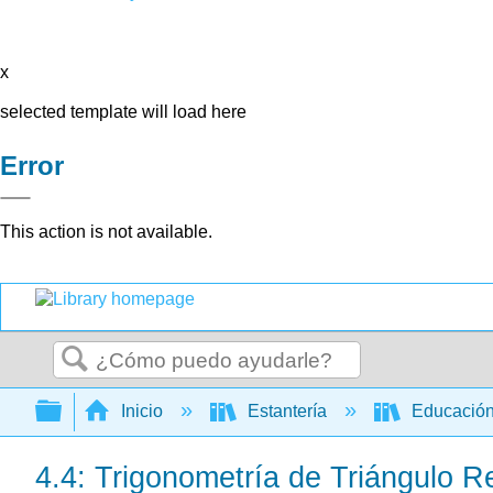
x
selected template will load here
Error
This action is not available.
Buscar
Expandir/contraer jerarquía global
Inicio
Estantería
Educación
4.4: Trigonometría de Triángulo R