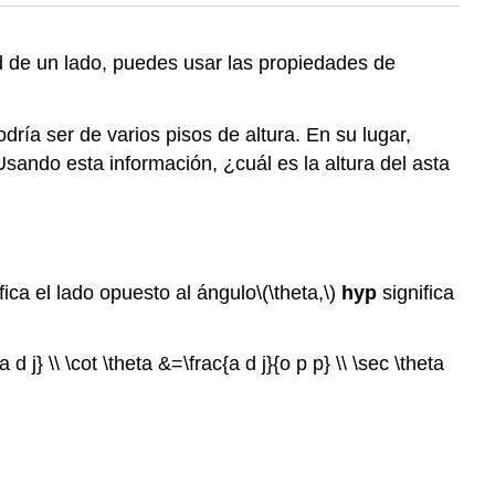
tud de un lado, puedes usar las propiedades de
ría ser de varios pisos de altura. En su lugar,
sando esta información, ¿cuál es la altura del asta
fica el lado opuesto al ángulo
\(\theta,\)
hyp
significa
 d j} \\ \cot \theta &=\frac{a d j}{o p p} \\ \sec \theta