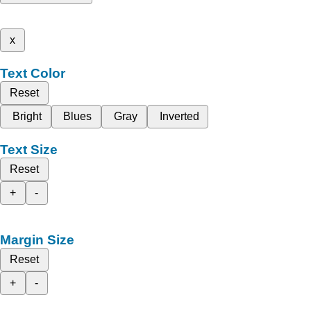
x
Text Color
Reset
Bright
Blues
Gray
Inverted
Text Size
Reset
+
-
Margin Size
Reset
+
-