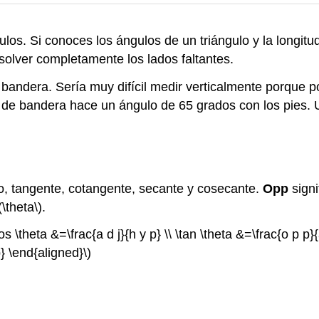
gulos. Si conoces los ángulos de un triángulo y la longi
esolver completamente los lados faltantes.
bandera. Sería muy difícil medir verticalmente porque pod
 de bandera hace un ángulo de 65 grados con los pies. U
o, tangente, cotangente, secante y cosecante.
Opp
signi
(\theta\)
.
s \theta &=\frac{a d j}{h y p} \\ \tan \theta &=\frac{o p p}{a
p} \end{aligned}\)