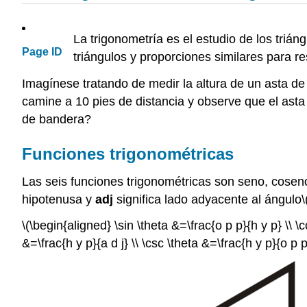
La trigonometría es el estudio de los trián
Page ID
triángulos y proporciones similares para r
Imagínese tratando de medir la altura de un asta de 
camine a 10 pies de distancia y observe que el asta
de bandera?
Funciones trigonométricas
Las seis funciones trigonométricas son seno, cosen
hipotenusa y
adj
significa lado adyacente al ángulo
\
\(\begin{aligned} \sin \theta &=\frac{o p p}{h y p} \\ \co
&=\frac{h y p}{a d j} \\ \csc \theta &=\frac{h y p}{o p 