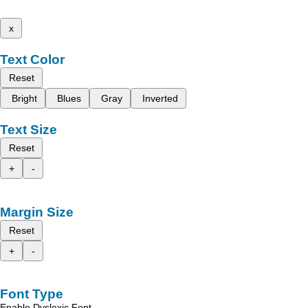
x
Text Color
Reset
Bright
Blues
Gray
Inverted
Text Size
Reset
+
-
Margin Size
Reset
+
-
Font Type
Enable Dyslexic Font