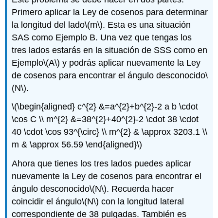
Primero aplicar la Ley de cosenos para determinar
la longitud del lado
\(m\)
. Esta es una situación
SAS como Ejemplo B. Una vez que tengas los
tres lados estarás en la situación de SSS como en
Ejemplo
\(A\)
y podrás aplicar nuevamente la Ley
de cosenos para encontrar el ángulo desconocido
\
(N\)
.
\(\begin{aligned} c^{2} &=a^{2}+b^{2}-2 a b \cdot
\cos C \\ m^{2} &=38^{2}+40^{2}-2 \cdot 38 \cdot
40 \cdot \cos 93^{\circ} \\ m^{2} & \approx 3203.1 \\
m & \approx 56.59 \end{aligned}\)
Ahora que tienes los tres lados puedes aplicar
nuevamente la Ley de cosenos para encontrar el
ángulo desconocido
\(N\)
. Recuerda hacer
coincidir el ángulo
\(N\)
con la longitud lateral
correspondiente de 38 pulgadas. También es