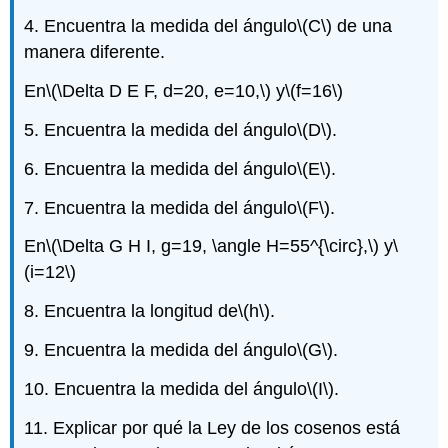
4. Encuentra la medida del ángulo
\(C\)
de una
manera diferente.
En
\(\Delta D E F, d=20, e=10,\)
y
\(f=16\)
5. Encuentra la medida del ángulo
\(D\)
.
6. Encuentra la medida del ángulo
\(E\)
.
7. Encuentra la medida del ángulo
\(F\)
.
En
\(\Delta G H I, g=19, \angle H=55^{\circ},\)
y
\
(i=12\)
8. Encuentra la longitud de
\(h\)
.
9. Encuentra la medida del ángulo
\(G\)
.
10. Encuentra la medida del ángulo
\(I\)
.
11. Explicar por qué la Ley de los cosenos está