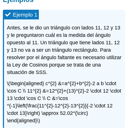
Ejemplo 1
Antes, se le dio un triángulo con lados 11, 12 y 13
y le preguntaron cuál es la medida del ángulo
opuesto al 11. Un triángulo que tiene lados 11, 12
y 13 no va a ser un triángulo rectángulo. Para
resolver por el ángulo faltante es necesario utilizar
la Ley de Cosinos porque se trata de una
situación de SSS.
\(\begin{aligned} c^{2} &=a^{2}+b^{2}-2 a b \cdot
\cos C \\ 11^{2} &=12^{2}+(13)^{2}-2 \cdot 12 \cdot
13 \cdot \cos C \\ C &=\cos
^{-1}\left(\frac{11^{2}-12^{2}-13^{2}}{-2 \cdot 12
\cdot 13}\right) \approx 52.02^{\circ}
\end{aligned}\)