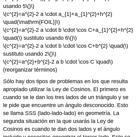
usando 5
\()\)
\(c^{2}=a^{2}-2 a \cdot a_{1}+a_{1}^{2}+h^{2}
\quad(\mathrm{FOIL})\)
\(c^{2}=a^{2}-2 a \cdot b \cdot \cos C+a_{1}^{2}+h^{2}
\quad(\)
sustituto usando 6
\()\)
\(c^{2}=a^{2}-2 a \cdot b \cdot \cos C+b^{2} \quad(\)
sustituto usando 2
\()\)
\(c^{2}=a^{2}+b^{2}-2 a b \cdot \cos C \quad\)
(reorganizar términos)
Sólo hay dos tipos de problemas en los que resulta
apropiado utilizar la Ley de Cosinos. El primero es
cuando se le dan los tres lados de un triángulo y se
le pide que encuentre un ángulo desconocido. Esto
se llama SSS (lado-lado-lado) en geometría. La
segunda situación en la que usarás la Ley de
Cosinos es cuando te dan dos lados y el ángulo