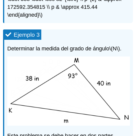
172592.354815 \\ p & \approx 415.44
\end{aligned}\)
Ejemplo 3
Determinar la medida del grado de ángulo
\(N\)
.
Este problema se debe hacer en dos partes.