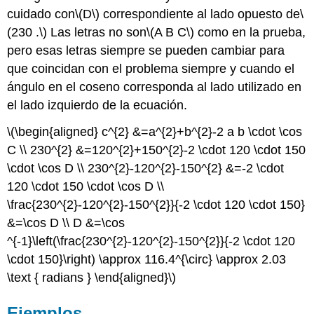
cuidado con
\(D\)
correspondiente al lado opuesto de
\
(230 .\)
Las letras no son
\(A B C\)
como en la prueba,
pero esas letras siempre se pueden cambiar para
que coincidan con el problema siempre y cuando el
ángulo en el coseno corresponda al lado utilizado en
el lado izquierdo de la ecuación.
\(\begin{aligned} c^{2} &=a^{2}+b^{2}-2 a b \cdot \cos
C \\ 230^{2} &=120^{2}+150^{2}-2 \cdot 120 \cdot 150
\cdot \cos D \\ 230^{2}-120^{2}-150^{2} &=-2 \cdot
120 \cdot 150 \cdot \cos D \\
\frac{230^{2}-120^{2}-150^{2}}{-2 \cdot 120 \cdot 150}
&=\cos D \\ D &=\cos
^{-1}\left(\frac{230^{2}-120^{2}-150^{2}}{-2 \cdot 120
\cdot 150}\right) \approx 116.4^{\circ} \approx 2.03
\text { radians } \end{aligned}\)
Ejemplos