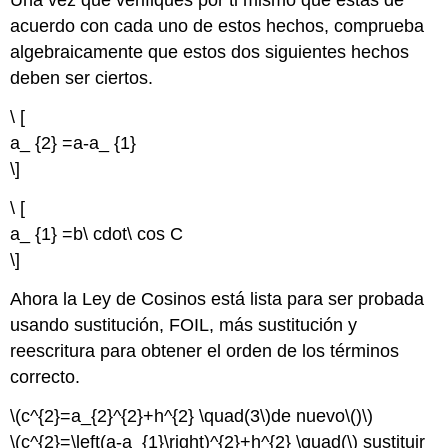
Una vez que verifiques por ti mismo que estás de
acuerdo con cada uno de estos hechos, comprueba
algebraicamente que estos dos siguientes hechos
deben ser ciertos.
\ [
a_ {2} =a-a_ {1}
\]
\ [
a_ {1} =b\ cdot\ cos C
\]
Ahora la Ley de Cosinos está lista para ser probada
usando sustitución, FOIL, más sustitución y
reescritura para obtener el orden de los términos
correcto.
\(c^{2}=a_{2}^{2}+h^{2} \quad(3\)
de nuevo
\()\)
\(c^{2}=\left(a-a_{1}\right)^{2}+h^{2} \quad(\)
sustituir