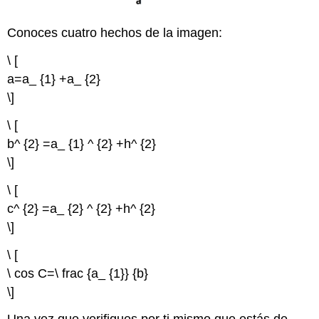
Conoces cuatro hechos de la imagen:
\ [
a=a_ {1} +a_ {2}
\]
\ [
b^ {2} =a_ {1} ^ {2} +h^ {2}
\]
\ [
c^ {2} =a_ {2} ^ {2} +h^ {2}
\]
\ [
\ cos C=\ frac {a_ {1}} {b}
\]