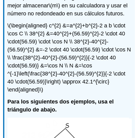
mejor almacenar
\(m\)
en su calculadora y usar el
número no redondeado en sus cálculos futuros.
\(\begin{aligned} c^{2} &=a^{2}+b^{2}-2 a b \cdot
\cos C \\ 38^{2} &=40^{2}+(56.59)^{2}-2 \cdot 40
\cdot(56.59) \cdot \cos N \\ 38^{2}-40^{2}-
(56.59)^{2} &=-2 \cdot 40 \cdot(56.59) \cdot \cos N
\\ \frac{38^{2}-40^{2}-(56.59)^{2}}{-2 \cdot 40
\cdot(56.59)} &=\cos N \\ N &=\cos
^{-1}\left(\frac{38^{2}-40^{2}-(56.59)^{2}}{-2 \cdot
40 \cdot(56.59)}\right) \approx 42.1^{\circ}
\end{aligned}\)
Para los siguientes dos ejemplos, usa el
triángulo de abajo.