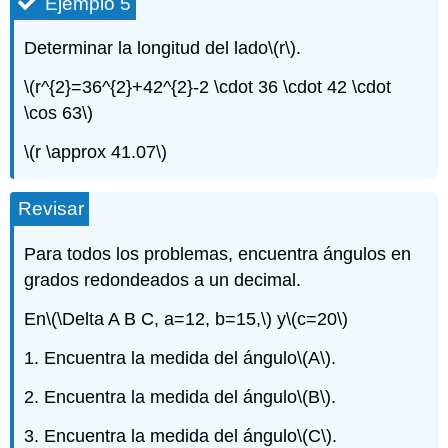
Ejemplo 5
Determinar la longitud del lado
\(r\)
.
\(r^{2}=36^{2}+42^{2}-2 \cdot 36 \cdot 42 \cdot
\cos 63\)
\(r \approx 41.07\)
Revisar
Para todos los problemas, encuentra ángulos en
grados redondeados a un decimal.
En
\(\Delta A B C, a=12, b=15,\)
y
\(c=20\)
1. Encuentra la medida del ángulo
\(A\)
.
2. Encuentra la medida del ángulo
\(B\)
.
3. Encuentra la medida del ángulo
\(C\)
.