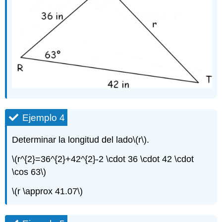
Ejemplo 4
Determinar la longitud del lado
\(r\)
.
\(r^{2}=36^{2}+42^{2}-2 \cdot 36 \cdot 42 \cdot
\cos 63\)
\(r \approx 41.07\)