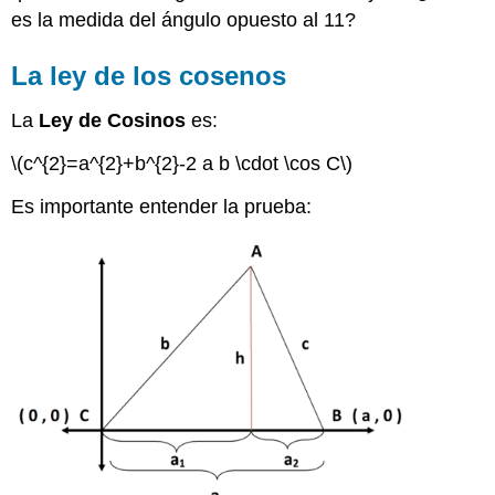
es la medida del ángulo opuesto al 11?
La ley de los cosenos
La
Ley de Cosinos
es:
\(c^{2}=a^{2}+b^{2}-2 a b \cdot \cos C\)
Es importante entender la prueba: