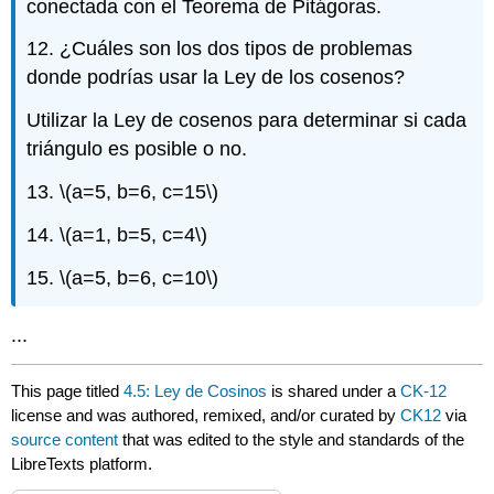
conectada con el Teorema de Pitágoras.
12. ¿Cuáles son los dos tipos de problemas
donde podrías usar la Ley de los cosenos?
Utilizar la Ley de cosenos para determinar si cada
triángulo es posible o no.
13.
\(a=5, b=6, c=15\)
14.
\(a=1, b=5, c=4\)
15.
\(a=5, b=6, c=10\)
...
This page titled
4.5: Ley de Cosinos
is shared under a
CK-12
license and was authored, remixed, and/or curated by
CK12
via
source content
that was edited to the style and standards of the
LibreTexts platform.