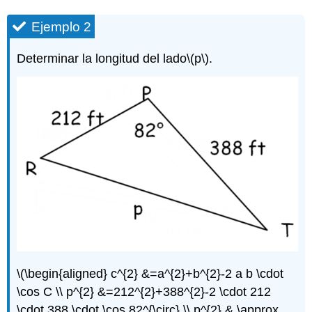
Ejemplo 2
Determinar la longitud del lado
\(p\)
.
\(\begin{aligned} c^{2} &=a^{2}+b^{2}-2 a b \cdot
\cos C \\ p^{2} &=212^{2}+388^{2}-2 \cdot 212
\cdot 388 \cdot \cos 82^{\circ} \\ p^{2} & \approx