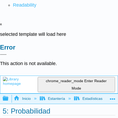
Readability
x
selected template will load here
Error
This action is not available.
chrome_reader_mode
Enter Reader
Mode
Expandir/contraer jerarquía global
Inicio
Estantería
Estadísticas
5: Probabilidad