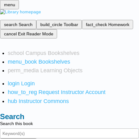
menu
search
Search
build_circle
Toolbar
fact_check
Homework
cancel
Exit Reader Mode
school
Campus Bookshelves
menu_book
Bookshelves
perm_media
Learning Objects
login
Login
how_to_reg
Request Instructor Account
hub
Instructor Commons
Search
Search this book