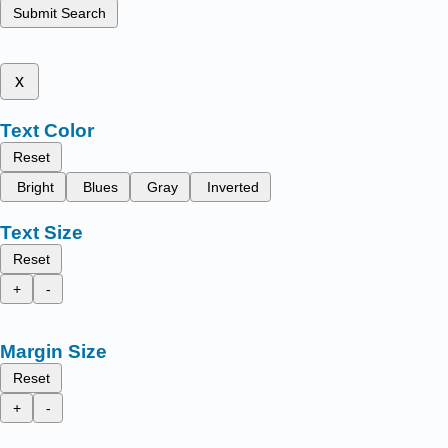
Submit Search
x
Text Color
Reset
Bright
Blues
Gray
Inverted
Text Size
Reset
+
-
Margin Size
Reset
+
-