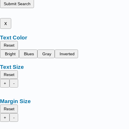
Submit Search
x
Text Color
Reset
Bright
Blues
Gray
Inverted
Text Size
Reset
+
-
Margin Size
Reset
+
-