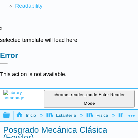
Readability
x
selected template will load here
Error
This action is not available.
chrome_reader_mode
Enter Reader
Mode
Expandir/contraer jerarquía global
Inicio
Estantería
Física
Mecá
Posgrado Mecánica Clásica
(Fowler)