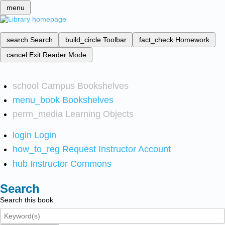
menu
search
Search
build_circle
Toolbar
fact_check
Homework
cancel
Exit Reader Mode
school
Campus Bookshelves
menu_book
Bookshelves
perm_media
Learning Objects
login
Login
how_to_reg
Request Instructor Account
hub
Instructor Commons
Search
Search this book