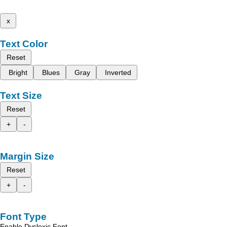
x
Text Color
Reset
Bright
Blues
Gray
Inverted
Text Size
Reset
+
-
Margin Size
Reset
+
-
Font Type
Enable Dyslexic Font