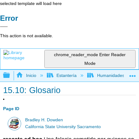
selected template will load here
Error
This action is not available.
chrome_reader_mode
Enter Reader
Mode
Expandir/contraer jerarquía global
Inicio
Estantería
Humanidades
15.10: Glosario
Page ID
Bradley H. Dowden
California State University Sacramento