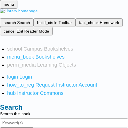
menu
search
Search
build_circle
Toolbar
fact_check
Homework
cancel
Exit Reader Mode
school
Campus Bookshelves
menu_book
Bookshelves
perm_media
Learning Objects
login
Login
how_to_reg
Request Instructor Account
hub
Instructor Commons
Search
Search this book