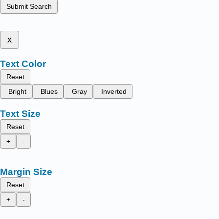
Submit Search
x
Text Color
Reset
Bright
Blues
Gray
Inverted
Text Size
Reset
+
-
Margin Size
Reset
+
-