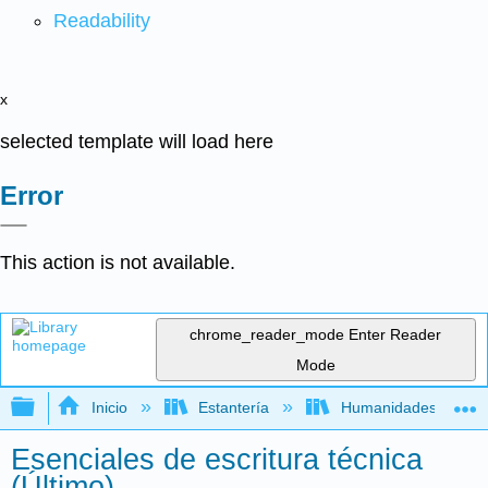
Readability
x
selected template will load here
Error
This action is not available.
chrome_reader_mode
Enter Reader
Mode
Expandir/contraer jerarquía global
Inicio
Estantería
Humanidades
Esenciales de escritura técnica
(Último)