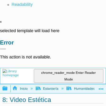
Readability
x
selected template will load here
Error
This action is not available.
chrome_reader_mode
Enter Reader
Mode
Expandir/contraer jerarquía global
Inicio
Estantería
Humanidades
8: Video Estética