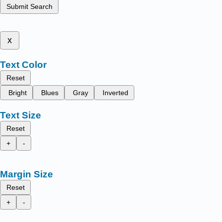
Submit Search
x
Text Color
Reset
Bright
Blues
Gray
Inverted
Text Size
Reset
+
-
Margin Size
Reset
+
-