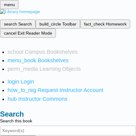
menu
search
Search
build_circle
Toolbar
fact_check
Homework
cancel
Exit Reader Mode
school
Campus Bookshelves
menu_book
Bookshelves
perm_media
Learning Objects
login
Login
how_to_reg
Request Instructor Account
hub
Instructor Commons
Search
Search this book